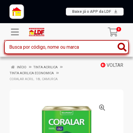
Baixe já o APP da LDF
0
VOLTAR
INÍCIO
TINTA ACRILICA
TINTA ACRILICA ECONOMICA
CORALAR ACRIL. 18L CAMURCA