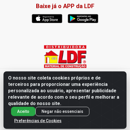
Baixe já o APP da LDF
Distribuidora LDF - Av. Presidente Tancredo Neves, 203 – Bairro
O nosso site coleta cookies próprios e de
dos Ipês, João Pessoa / PB - CEP 58028-840 - CNPJ
terceiros para proporcionar uma experiência
02.019.761/0003-82
personalizada ao usuário, apresentar publicidade
relevante de acordo com o seu perfil e melhorar a
qualidade do nosso site.
Aceito
Negar não essenciais
Preferências de Cookies