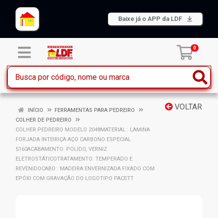
Baixe já o APP da LDF
0
VOLTAR
INÍCIO
FERRAMENTAS PARA PEDREIRO
COLHER DE PEDREIRO
COLHER PEDREIRO MODELO 2048MATERIAL : LAMINA
FORJADA INTEIRIÇA AÇO CARBONO ESPECIAL
5160ACABAMENTO: POLIDO, VERNIZ
ELETROSTÁTICOTRATAMENTO: TEMPERADO E
REVENIDOCABO : MADEIRA ENVERNIZADA FIXADO COM
EPÓXI COM GRAVAÇÃO DO LOGOTIPO PACETT