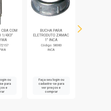
 CBA COM
BUCHA PARA
CHUMBADOR P
 1/4X3”
ELETRODUTO ZAMAC
PARAFAF
YWA
1” INCA
3/8X3.1/2” W
 72157
Código: 58383
Código: 74
YWA
INCA
WALSYW
login ou
Faça seu login ou
Faça seu log
se para
cadastre-se para
cadastre-se
ços e
ver preços e
ver preços
rar
comprar
compra