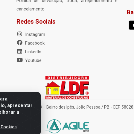
Política de devolução, troca, arrependimento e
cancelamento
Ba
Redes Sociais
Instagram
Facebook
LinkedIn
Youtube
para
io, apresentar
nte Tancredo Neves, 203 – Bairro dos Ipês, João Pessoa / PB - CEP 580
elhorar a
 Cookies