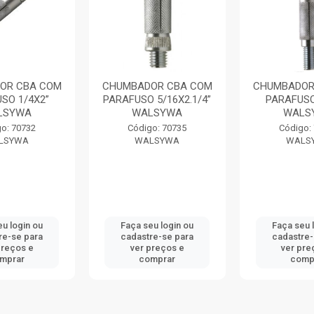
OR CBA COM
CHUMBADOR CBA COM
CHUMBADOR
SO 1/4X2”
PARAFUSO 5/16X2.1/4”
PARAFUSO
LSYWA
WALSYWA
WALS
o: 70732
Código: 70735
Código:
LSYWA
WALSYWA
WALS
eu login ou
Faça seu login ou
Faça seu 
re-se para
cadastre-se para
cadastre-
preços e
ver preços e
ver pre
mprar
comprar
comp