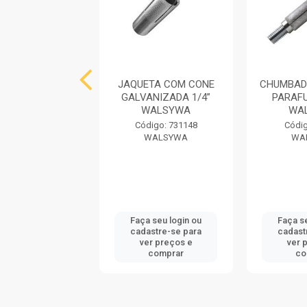
ADOR CBA COM
JAQUETA COM CONE
CHUMBAD
FUSO 1/2X3”
GALVANIZADA 1/4”
PARAFU
WALSYWA
WALSYWA
WA
digo: 740373
Código: 731148
Códig
WALSYWA
WALSYWA
WA
 seu login ou
Faça seu login ou
Faça s
astre-se para
cadastre-se para
cadast
er preços e
ver preços e
ver 
comprar
comprar
co