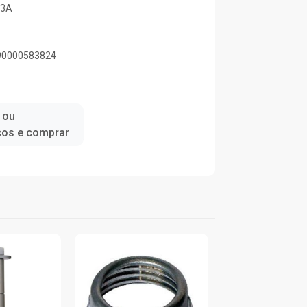
03A
890000583824
 ou
ços e comprar