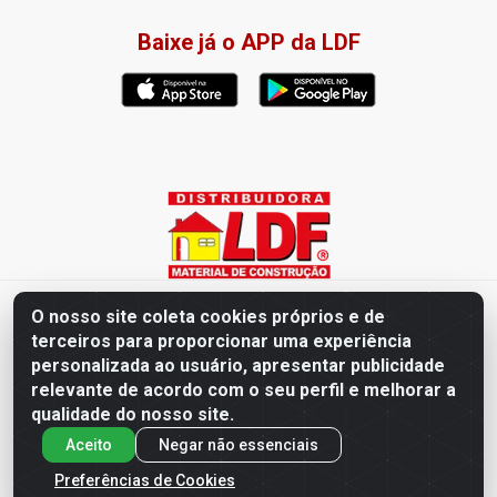
Baixe já o APP da LDF
Distribuidora LDF - Av. Presidente Tancredo Neves, 203 – Bairro
O nosso site coleta cookies próprios e de
dos Ipês, João Pessoa / PB - CEP 58028-840 - CNPJ
terceiros para proporcionar uma experiência
02.019.761/0003-82
personalizada ao usuário, apresentar publicidade
relevante de acordo com o seu perfil e melhorar a
qualidade do nosso site.
Aceito
Negar não essenciais
Preferências de Cookies