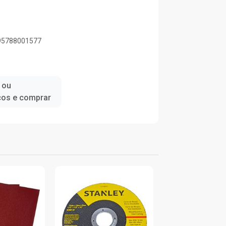
895788001577
 ou
ços e comprar