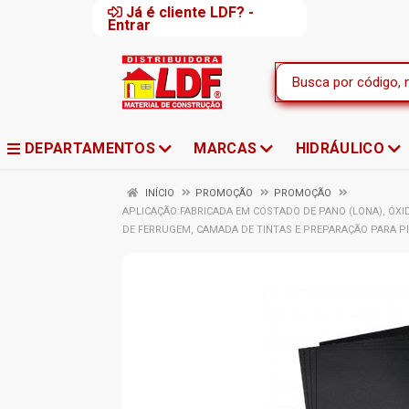
Já é cliente LDF? -
Entrar
DEPARTAMENTOS
MARCAS
HIDRÁULICO
INÍCIO
PROMOÇÃO
PROMOÇÃO
APLICAÇÃO:FABRICADA EM COSTADO DE PANO (LONA), ÓXI
DE FERRUGEM, CAMADA DE TINTAS E PREPARAÇÃO PARA P