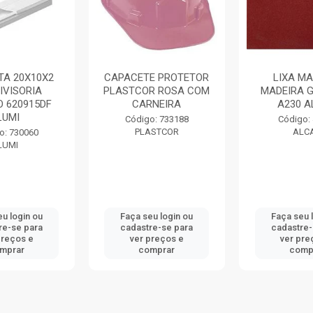
TA 20X10X2
CAPACETE PROTETOR
LIXA MA
IVISORIA
PLASTCOR ROSA COM
MADEIRA G
O 620915DF
CARNEIRA
A230 
LUMI
Código: 733188
Código:
PLASTCOR
ALC
o: 730060
LUMI
eu login ou
Faça seu login ou
Faça seu 
re-se para
cadastre-se para
cadastre-
preços e
ver preços e
ver pre
mprar
comprar
comp