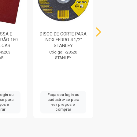
SSA E
DISCO DE CORTE PARA
FITA ASFAL
RÃO 150
INOX FERRO 4.1/2”
10CMX10MT AL
ALCAR
STANLEY
VEDATU
 45203
Código: 728620
Código: 73
AR
STANLEY
DRYKO
login ou
Faça seu login ou
Faça seu log
se para
cadastre-se para
cadastre-se
ços e
ver preços e
ver preços
rar
comprar
compra