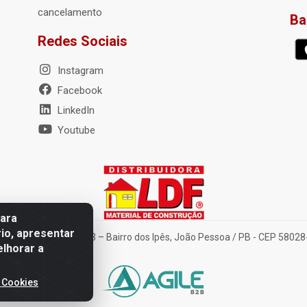
cancelamento
Ba
Redes Sociais
Instagram
Facebook
LinkedIn
Youtube
para
io, apresentar
nte Tancredo Neves, 203 – Bairro dos Ipês, João Pessoa / PB - CEP 580
elhorar a
 Cookies