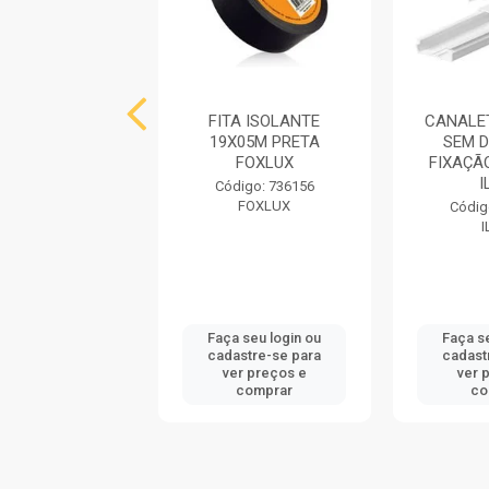
E PARA RELE
FITA ISOLANTE
CANALE
LETRICO FIXO
19X05M PRETA
SEM D
APRETRON
FOXLUX
FIXAÇÃ
I
digo: 71331
Código: 736156
APRETRON
FOXLUX
Códig
I
 seu login ou
Faça seu login ou
Faça s
astre-se para
cadastre-se para
cadast
er preços e
ver preços e
ver 
comprar
comprar
co