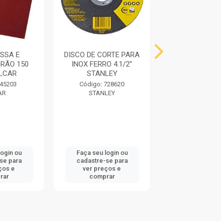
SSA E
DISCO DE CORTE PARA
FITA ASFAL
RÃO 150
INOX FERRO 4.1/2”
10CMX10MT AL
ALCAR
STANLEY
VEDATU
 45203
Código: 728620
Código: 73
AR
STANLEY
DRYKO
login ou
Faça seu login ou
Faça seu log
se para
cadastre-se para
cadastre-se
ços e
ver preços e
ver preços
rar
comprar
compra