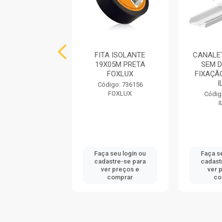
E PARA RELE
FITA ISOLANTE
CANALE
LETRICO FIXO
19X05M PRETA
SEM D
APRETRON
FOXLUX
FIXAÇÃ
I
digo: 71331
Código: 736156
APRETRON
FOXLUX
Códig
I
 seu login ou
Faça seu login ou
Faça s
astre-se para
cadastre-se para
cadast
er preços e
ver preços e
ver 
comprar
comprar
co