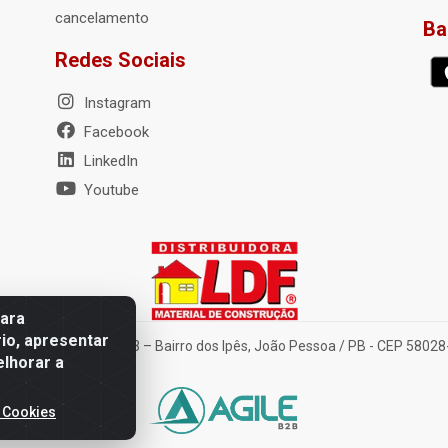
cancelamento
Ba
Redes Sociais
Instagram
Facebook
LinkedIn
Youtube
para
io, apresentar
nte Tancredo Neves, 203 – Bairro dos Ipês, João Pessoa / PB - CEP 580
elhorar a
 Cookies