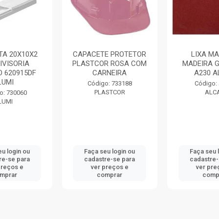
TA 20X10X2
CAPACETE PROTETOR
LIXA MA
IVISORIA
PLASTCOR ROSA COM
MADEIRA G
O 620915DF
CARNEIRA
A230 
LUMI
Código: 733188
Código:
PLASTCOR
ALC
o: 730060
LUMI
eu login ou
Faça seu login ou
Faça seu 
re-se para
cadastre-se para
cadastre-
preços e
ver preços e
ver pre
mprar
comprar
comp