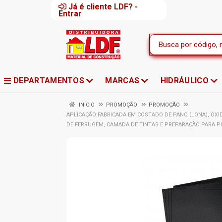
Já é cliente LDF? -
Entrar
DEPARTAMENTOS
MARCAS
HIDRÁULICO
INÍCIO
PROMOÇÃO
PROMOÇÃO
APLICAÇÃO:FABRICADA EM COSTADO DE PANO (LONA), ÓXI
DE FERRUGEM, CAMADA DE TINTAS E PREPARAÇÃO PARA P