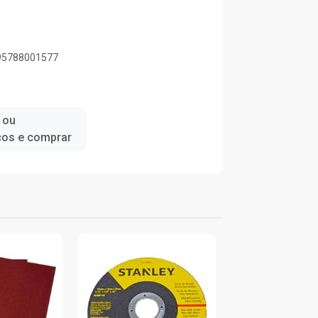
895788001577
 ou
ços e comprar