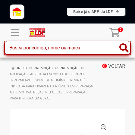
Baixe já o APP da LDF
0
VOLTAR
INÍCIO
PROMOÇÃO
PROMOÇÃO
APLICAÇÃO:FABRICADA EM COSTADO DE PAPEL
IMPERMEÁVEL, ÓXIDO DE ALUMÍNIO E RESINA, É
INDICADA PARA LIXAMENTO A ÚMIDO EM REPARAÇÃO
AUTOMOTIVA, PEÇAS METÁLICAS E PREPARAÇÃO
PARA PINTURA EM GERAL.