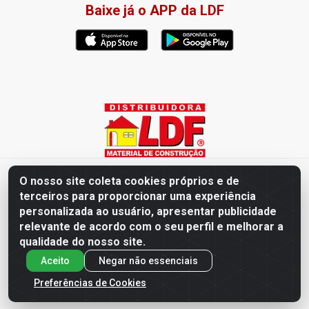
Baixe já o APP da LDF
Distribuidora LDF - Av. Presidente Tancredo Neves, 203 – Bairro
O nosso site coleta cookies próprios e de
dos Ipês, João Pessoa / PB - CEP 58028-840 - CNPJ
terceiros para proporcionar uma experiência
02.019.761/0003-82
personalizada ao usuário, apresentar publicidade
relevante de acordo com o seu perfil e melhorar a
qualidade do nosso site.
Aceito
Negar não essenciais
Preferências de Cookies