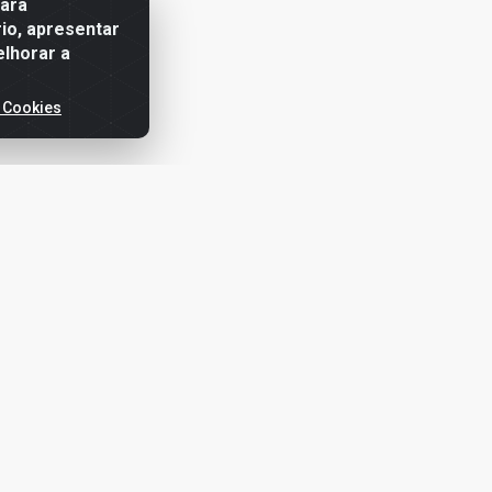
para
io, apresentar
elhorar a
 Cookies