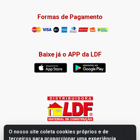
Formas de Pagamento
Baixe já o APP da LDF
Distribuidora LDF - Av. Presidente Tancredo Neves, 203 – Bairro
O nosso site coleta cookies próprios e de
dos Ipês, João Pessoa / PB - CEP 58028-840 - CNPJ
terceiros para proporcionar uma experiência