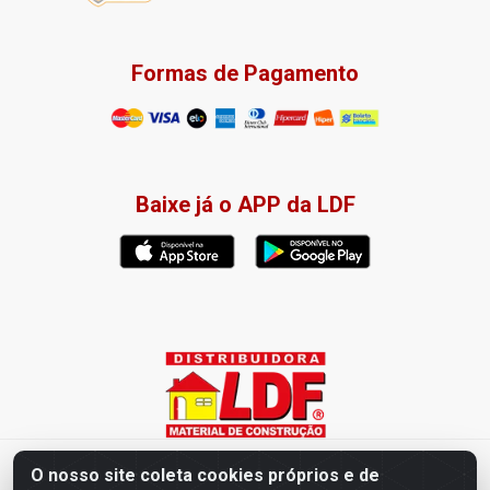
Formas de Pagamento
Baixe já o APP da LDF
Distribuidora LDF - Av. Presidente Tancredo Neves, 203 – Bairro
O nosso site coleta cookies próprios e de