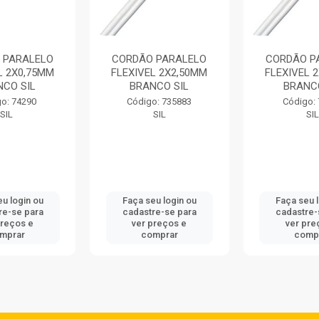
 PARALELO
CORDÃO PARALELO
CORDÃO P
L 2X0,75MM
FLEXIVEL 2X2,50MM
FLEXIVEL 
NCO SIL
BRANCO SIL
BRANCO
o: 74290
Código: 735883
Código:
SIL
SIL
SI
u login ou
Faça seu login ou
Faça seu 
re-se para
cadastre-se para
cadastre-
preços e
ver preços e
ver pre
mprar
comprar
comp