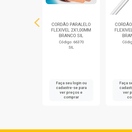
ÃO TORCIDO
CORDÃO PARALELO
CORDÃO
VEL 2X0,75MM
FLEXIVEL 2X1,00MM
FLEXIVE
SIL
BRANCO SIL
BRA
digo: 737988
Código: 66370
Códig
SIL
SIL
 seu login ou
Faça seu login ou
Faça se
astre-se para
cadastre-se para
cadast
er preços e
ver preços e
ver 
comprar
comprar
co