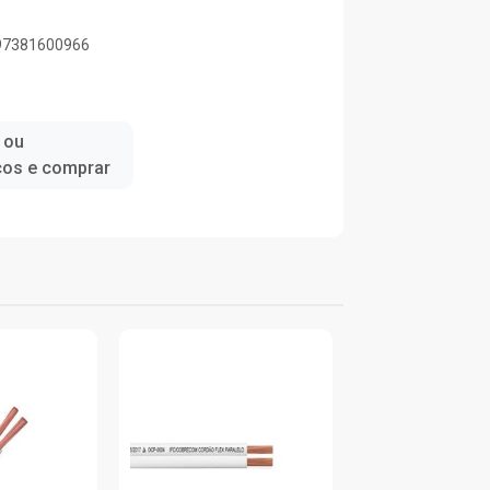
897381600966
 ou
ços e comprar