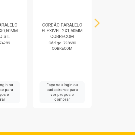
ARALELO
CORDÃO PARALELO
CORDÃO TOR
2X0,50MM
FLEXIVEL 2X1,50MM
FLEXIVEL 2X
 SIL
COBRECOM
SIL
 74289
Código: 728680
Código: 737
L
COBRECOM
SIL
login ou
Faça seu login ou
Faça seu log
se para
cadastre-se para
cadastre-se 
ços e
ver preços e
ver preços
rar
comprar
comprar