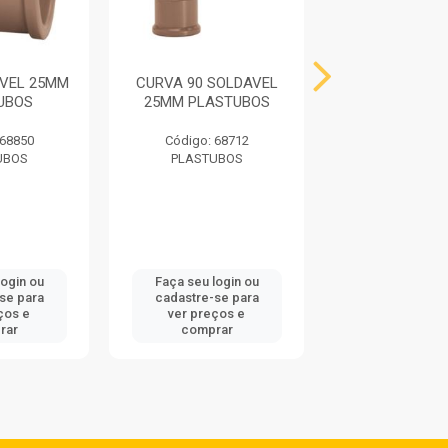
AVEL 25MM
CURVA 90 SOLDAVEL
JOELHO 90 SO
UBOS
25MM PLASTUBOS
25MM AMA
 68850
Código: 68712
Código: 72
UBOS
PLASTUBOS
AMANC
login ou
Faça seu login ou
Faça seu log
se para
cadastre-se para
cadastre-se
ços e
ver preços e
ver preços
rar
comprar
compra