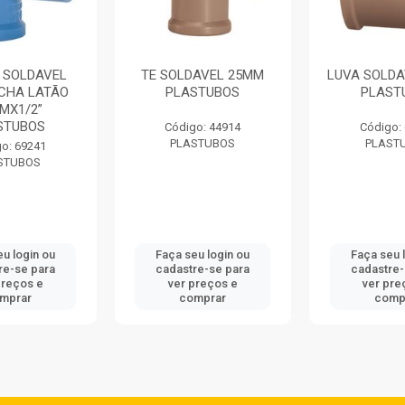
 SOLDAVEL
TE SOLDAVEL 25MM
LUVA SOLD
CHA LATÃO
PLASTUBOS
PLAST
MX1/2”
STUBOS
Código: 44914
Código:
PLASTUBOS
PLAST
o: 69241
STUBOS
eu login ou
Faça seu login ou
Faça seu 
re-se para
cadastre-se para
cadastre-
preços e
ver preços e
ver pre
mprar
comprar
comp