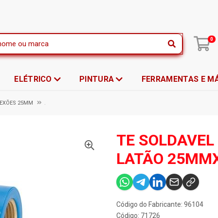
|
0
ELÉTRICO
PINTURA
FERRAMENTAS E M
NEXÕES 25MM
.
TE SOLDAVEL
LATÃO 25MMX
Código do Fabricante: 96104
Código: 71726