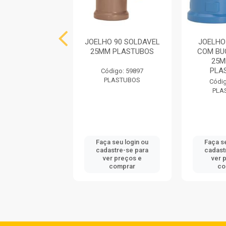
O 90 SOLDAVEL
JOELHO 90 SOLDAVEL
JOELHO
M TUBOZAN
25MM PLASTUBOS
COM BU
25M
PLA
digo: 750334
Código: 59897
TUBOZAN
PLASTUBOS
Códig
PLA
 seu login ou
Faça seu login ou
Faça s
astre-se para
cadastre-se para
cadast
er preços e
ver preços e
ver 
comprar
comprar
co