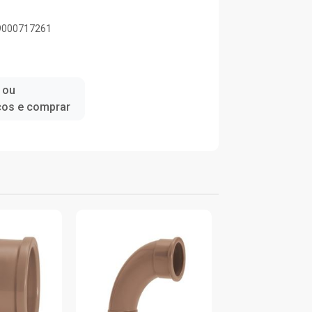
89000717261
 ou
ços e comprar