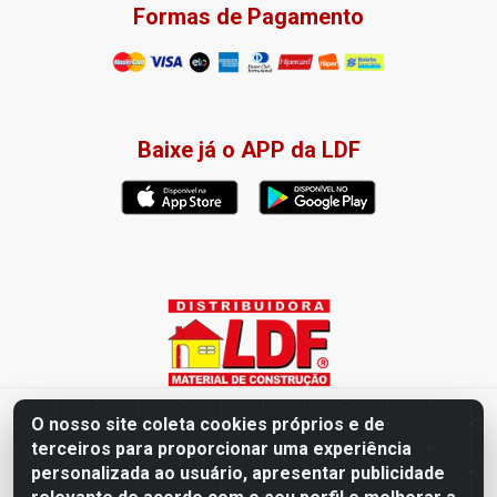
Formas de Pagamento
Baixe já o APP da LDF
Distribuidora LDF - Av. Presidente Tancredo Neves, 203 – Bairro
O nosso site coleta cookies próprios e de
dos Ipês, João Pessoa / PB - CEP 58028-840 - CNPJ
terceiros para proporcionar uma experiência
02.019.761/0003-82
personalizada ao usuário, apresentar publicidade