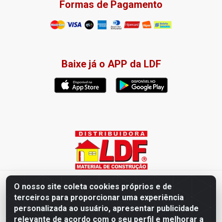
Formas de Pagamento
Baixe já o APP da LDF
Distribuidora LDF - Av. Presidente Tancredo Neves, 203 – Bairro
O nosso site coleta cookies próprios e de
dos Ipês, João Pessoa / PB - CEP 58028-840 - CNPJ
terceiros para proporcionar uma experiência
02.019.761/0003-82
personalizada ao usuário, apresentar publicidade
relevante de acordo com o seu perfil e melhorar a