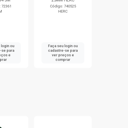
84 3M
25MM HERC
TRAMO
: 72361
Código: 740525
Código:
M
HERC
TRAMO
 login ou
Faça seu login ou
Faça seu 
-se para
cadastre-se para
cadastre
eços e
ver preços e
ver pr
prar
comprar
comp