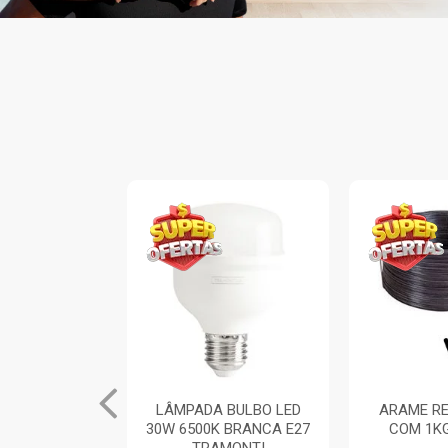
INA ARIA 1
LÂMPADA BULBO LED
ARAME RE
TOR SIMPLES
30W 6500K BRANCA E27
COM 1K