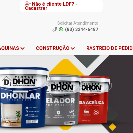
Não é cliente LDF? -
Cadastrar
Solicitar Atendimento
(83) 3244-6487
ÁQUINAS
CONSTRUÇÃO
RASTREIO DE PEDI