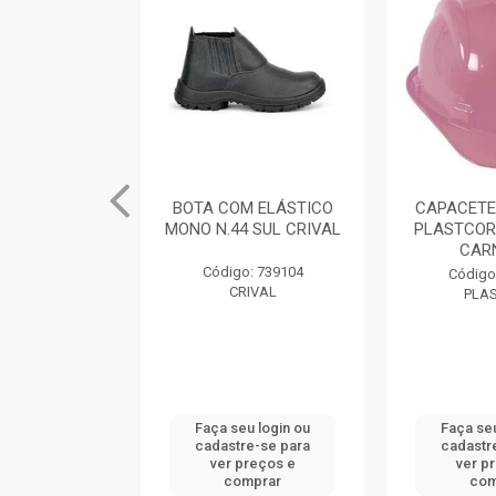
M ELÁSTICO
BOTA COM ELÁSTICO
CAPACETE
 SUL CRIVAL
MONO N.44 SUL CRIVAL
PLASTCOR
CAR
: 739101
Código: 739104
Código
IVAL
CRIVAL
PLA
u login ou
Faça seu login ou
Faça seu
e-se para
cadastre-se para
cadastr
reços e
ver preços e
ver p
mprar
comprar
com