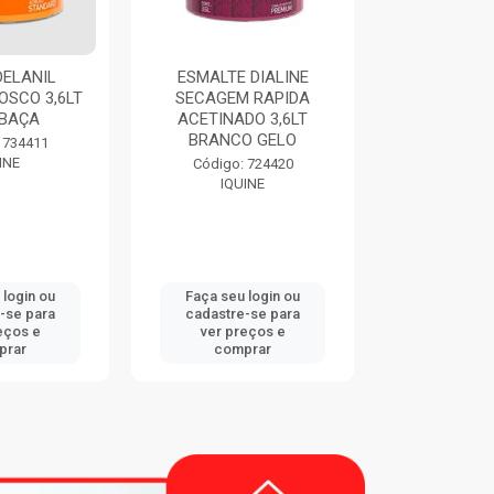
 DIALINE
THINNER 9116 900ML
IQUINE 
 RAPIDA
EUCATEX
ACRILICA F
DO 3,6LT
ALCO
O GELO
Código: 747833
Código:
EUCATEX
IQU
 724420
INE
 login ou
Faça seu login ou
Faça seu 
-se para
cadastre-se para
cadastre
eços e
ver preços e
ver pr
prar
comprar
comp