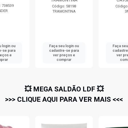
TRAMONTINA
CA95
: 738539
Código: 58198
Código
NDER
TRAMONTINA
3
 login ou
Faça seu login ou
Faça seu
e-se para
cadastre-se para
cadastre
reços e
ver preços e
ver pr
prar
comprar
com
💥 MEGA SALDÃO LDF 💥
>>> CLIQUE AQUI PARA VER MAIS <<<