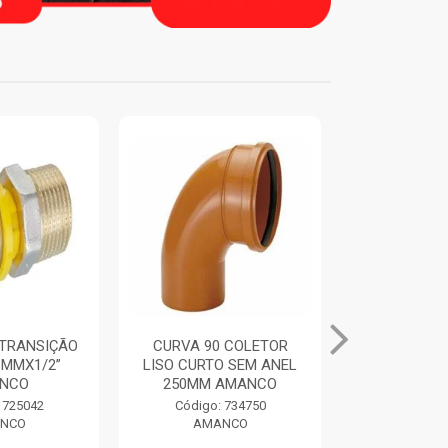
 COLETOR
ANEL DE VEDACAO
TUBO BIA
O SEM ANEL
ORING COLETORES
100MM 6M
AMANCO
250MM AMANCO
AMA
 734750
Código: 734769
Código:
NCO
AMANCO
AMA