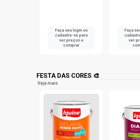
u login ou
Faça seu login ou
Faça seu
e-se para
cadastre-se para
cadastr
reços e
ver preços e
ver p
mprar
comprar
com
FESTA DAS CORES 🎨
Veja mais