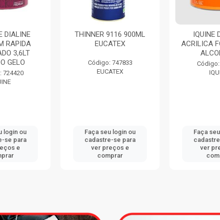
9116 900ML
IQUINE DELANIL
ESMALTE
ATEX
ACRILICA FOSCO 3,6LT
SECAGEM
ALCOBAÇA
ACETINA
BRANC
: 747833
Código: 734411
ATEX
IQUINE
Código:
IQU
 login ou
Faça seu login ou
Faça seu
e-se para
cadastre-se para
cadastre
reços e
ver preços e
ver pr
prar
comprar
com