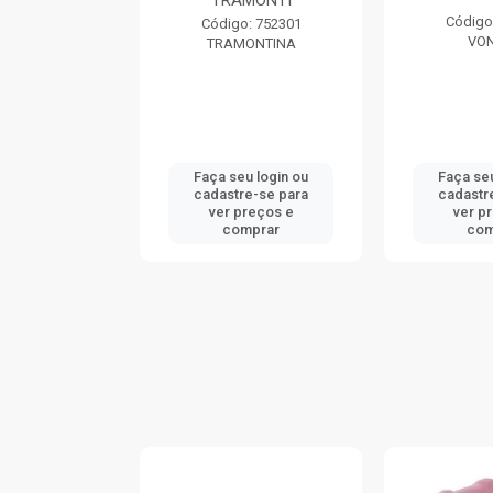
TRAMONTI
: 740046
Código
Código: 752301
ONTINA
VO
TRAMONTINA
u login ou
Faça seu login ou
Faça seu
e-se para
cadastre-se para
cadastr
reços e
ver preços e
ver p
mprar
comprar
com