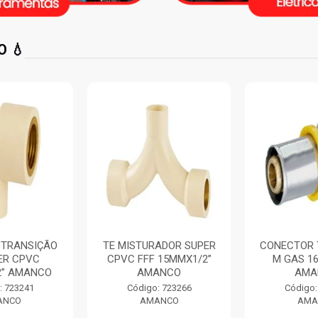
 💧
ADOR SUPER
CONECTOR TRANSIÇÃO
CURVA 90
 15MMX1/2”
M GAS 16MMX1/2”
LISO CURT
ANCO
AMANCO
250MM 
: 723266
Código: 725042
Código:
ANCO
AMANCO
AMA