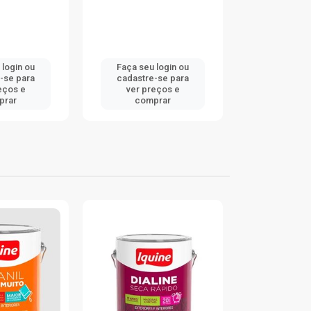
 login ou
Faça seu login ou
Faça seu 
-se para
cadastre-se para
cadastre
eços e
ver preços e
ver pr
prar
comprar
comp