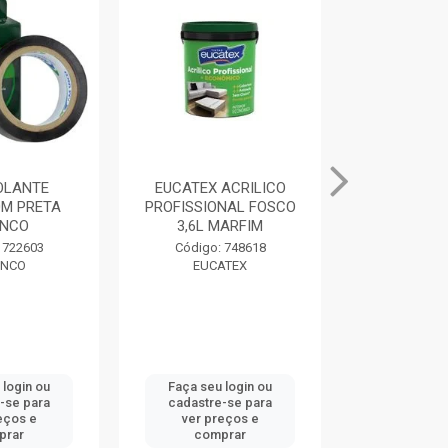
SOLANTE
EUCATEX ACRILICO
MASSA PAR
M PRETA
PROFISSIONAL FOSCO
400G BRAN
NCO
3,6L MARFIM
Código:
 722603
Código: 748618
DRY
NCO
EUCATEX
 login ou
Faça seu login ou
Faça seu 
-se para
cadastre-se para
cadastre
eços e
ver preços e
ver pr
prar
comprar
comp