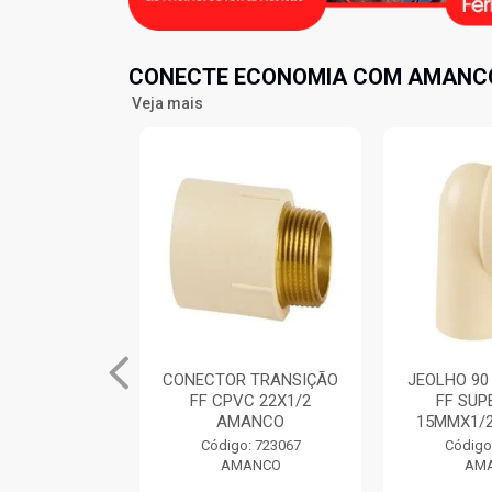
CONECTE ECONOMIA COM AMANCO
Veja mais
 TRANSIÇÃO
JEOLHO 90 TRANSIÇÃO
TE MISTUR
C 22X1/2
FF SUPER CPVC
CPVC FFF
ANCO
15MMX1/2” AMANCO
AM
: 723067
Código: 723241
Código
ANCO
AMANCO
AM