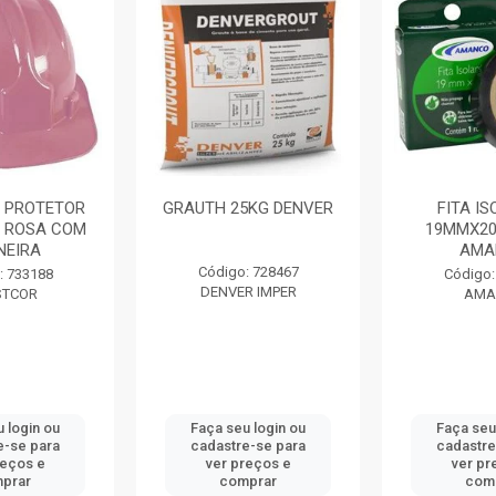
 PROTETOR
GRAUTH 25KG DENVER
FITA I
 ROSA COM
19MMX20
NEIRA
AMA
Código: 728467
: 733188
Código:
DENVER IMPER
STCOR
AMA
 login ou
Faça seu login ou
Faça seu
e-se para
cadastre-se para
cadastre
reços e
ver preços e
ver pr
prar
comprar
com