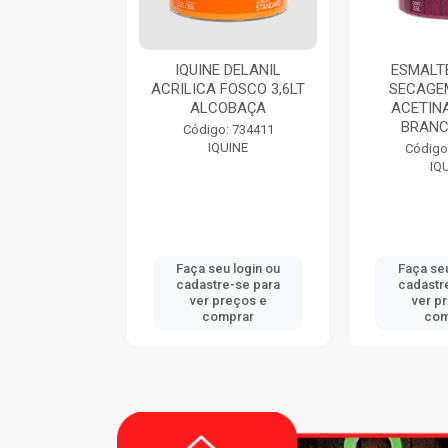
 DELANIL
ESMALTE DIALINE
THINNER 
FOSCO 3,6LT
SECAGEM RAPIDA
EUC
OBAÇA
ACETINADO 3,6LT
BRANCO GELO
Código
: 734411
EUC
UINE
Código: 724420
IQUINE
u login ou
Faça seu login ou
Faça seu
e-se para
cadastre-se para
cadastr
reços e
ver preços e
ver p
mprar
comprar
com