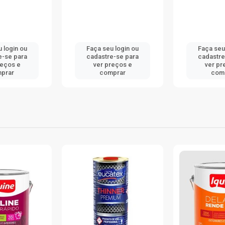
 login ou
Faça seu login ou
Faça seu
e-se para
cadastre-se para
cadastre
reços e
ver preços e
ver pr
prar
comprar
com