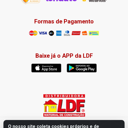
Formas de Pagamento
Baixe já o APP da LDF
Distribuidora LDF - Av. Presidente Tancredo Neves, 203 – Bairro
O nosso site coleta cookies próprios e de