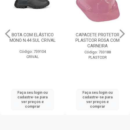
CAPACETE PROTETOR
GRAUTH 25KG DENVE
L
PLASTCOR ROSA COM
CARNEIRA
Código: 728467
Código: 733188
DENVER IMPER
PLASTCOR
Faça seu login ou
Faça seu login ou
cadastre-se para
cadastre-se para
ver preços e
ver preços e
comprar
comprar