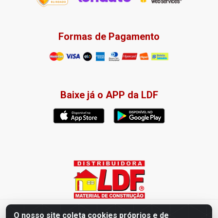
Formas de Pagamento
Baixe já o APP da LDF
Distribuidora LDF - Av. Presidente Tancredo Neves, 203 – Bairro
O nosso site coleta cookies próprios e de