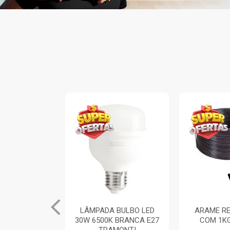
 BULBO LED
ARAME RECOZIDO 18
PÁ DE BIC
 BRANCA E27
COM 1KG VONDER
PLASTICO