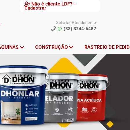
Não é cliente LDF? -
Cadastrar
Solicitar Atendimento
(83) 3244-6487
ÁQUINAS
CONSTRUÇÃO
RASTREIO DE PEDI