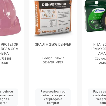
5KG DENVER
FITA ISOLANTE
EUCATEX 
19MMX20M PRETA
PROFISSIO
AMANCO
3,6L 
: 728467
Código: 722603
Código:
R IMPER
AMANCO
EUC
 login ou
Faça seu login ou
Faça seu
e-se para
cadastre-se para
cadastre
reços e
ver preços e
ver pr
prar
comprar
com