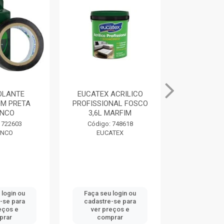
ACRILICO
MASSA PARA MADEIRA
EUCATEX E
NAL FOSCO
400G BRANCO DRYKO
3,6L CO
MARFIM
Código: 740272
Código:
 748618
DRYKO
EUCA
ATEX
 login ou
Faça seu login ou
Faça seu 
-se para
cadastre-se para
cadastre
eços e
ver preços e
ver pr
prar
comprar
comp