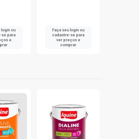
ça seu login ou
Faça seu login ou
Faç
dastre-se para
cadastre-se para
cad
ver preços e
ver preços e
v
comprar
comprar