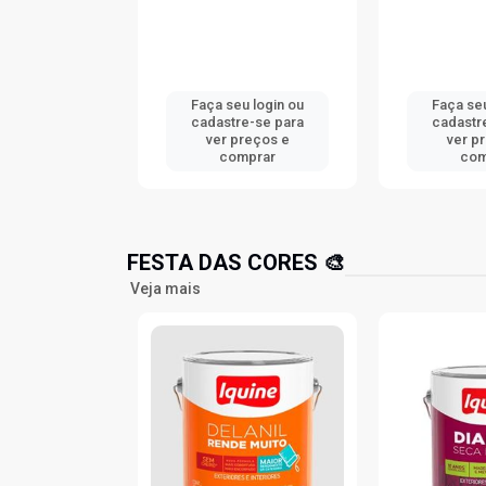
aça seu login ou
Faça seu login ou
Fa
adastre-se para
cadastre-se para
ca
ver preços e
ver preços e
comprar
comprar
FESTA DAS CORES 🎨
Veja mais