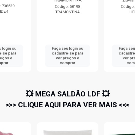
ONTINA
25MM HERC
CA95
: 58198
Código: 740525
Código
ONTINA
HERC
3
 login ou
Faça seu login ou
Faça seu
e-se para
cadastre-se para
cadastre
reços e
ver preços e
ver pr
prar
comprar
com
💥 MEGA SALDÃO LDF 💥
>>> CLIQUE AQUI PARA VER MAIS <<<