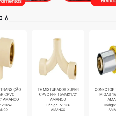
 💧
ISTURADOR SUPER
CONECTOR TRANSIÇÃO
CUR
 FFF 15MMX1/2”
M GAS 16MMX1/2”
LISO 
AMANCO
AMANCO
25
ódigo: 723266
Código: 725042
C
AMANCO
AMANCO