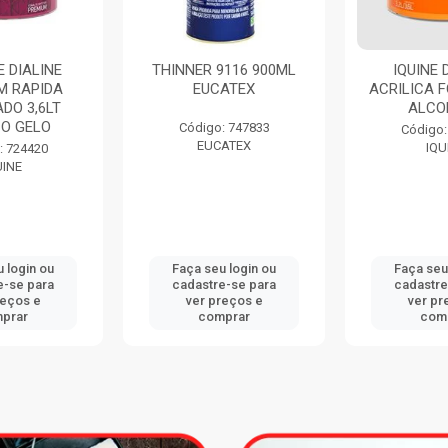
 DIALINE
THINNER 9116 900ML
IQUINE 
M RAPIDA
EUCATEX
ACRILICA F
DO 3,6LT
ALCO
O GELO
Código: 747833
Código:
EUCATEX
IQU
: 724420
UINE
 login ou
Faça seu login ou
Faça seu
e-se para
cadastre-se para
cadastre
reços e
ver preços e
ver pr
prar
comprar
com