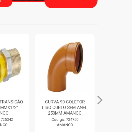
VA 90 COLETOR
ANEL DE VEDACAO
TUB
CURTO SEM ANEL
ORING COLETORES
100
0MM AMANCO
250MM AMANCO
ódigo: 734750
Código: 734769
Có
AMANCO
AMANCO