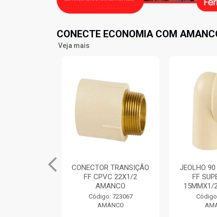
CONECTE ECONOMIA COM AMANCO
Veja mais
CTOR TRANSIÇÃO
JEOLHO 90 TRANSIÇÃO
TE M
F CPVC 22X1/2
FF SUPER CPVC
CPVC
AMANCO
15MMX1/2” AMANCO
Código: 723067
Código: 723241
C
AMANCO
AMANCO