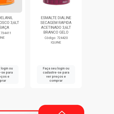
DELANIL
ESMALTE DIALINE
THINNER 9
OSCO 3,6LT
SECAGEM RAPIDA
EUCA
BAÇA
ACETINADO 3,6LT
BRANCO GELO
Código:
 734411
EUCA
INE
Código: 724420
IQUINE
 login ou
Faça seu login ou
Faça seu 
-se para
cadastre-se para
cadastre
eços e
ver preços e
ver pr
prar
comprar
comp