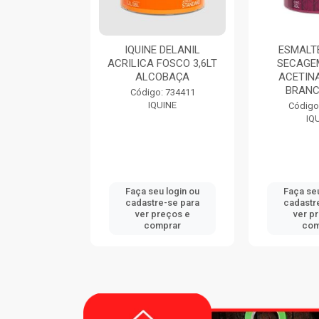
9116 900ML
IQUINE DELANIL
ESMALTE
CATEX
ACRILICA FOSCO 3,6LT
SECAGE
ALCOBAÇA
ACETINA
BRANC
: 747833
Código: 734411
CATEX
IQUINE
Código
IQ
u login ou
Faça seu login ou
Faça seu
e-se para
cadastre-se para
cadastr
reços e
ver preços e
ver p
mprar
comprar
com