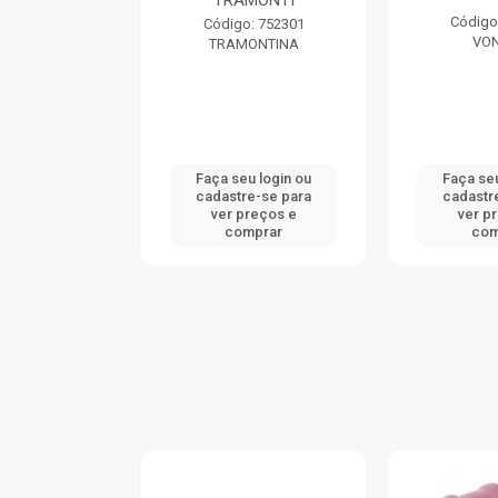
MONTI
TRAM
Código: 738539
: 752301
Código
VONDER
ONTINA
TRAM
u login ou
Faça seu login ou
Faça seu
e-se para
cadastre-se para
cadastr
reços e
ver preços e
ver p
mprar
comprar
com