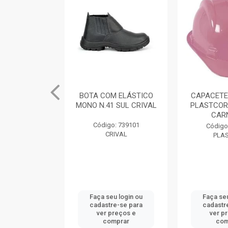
M ELÁSTICO
CAPACETE PROTETOR
GRAUTH 2
 SUL CRIVAL
PLASTCOR ROSA COM
CARNEIRA
: 739101
Código
Código: 733188
IVAL
DENVE
PLASTCOR
u login ou
Faça seu login ou
Faça seu
e-se para
cadastre-se para
cadastr
reços e
ver preços e
ver p
mprar
comprar
com