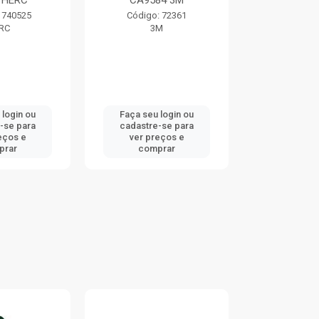
84 3M
TRAMONTINA
TRAMO
: 72361
Código: 752363
Código:
M
TRAMONTINA
TRAMO
 login ou
Faça seu login ou
Faça seu 
-se para
cadastre-se para
cadastre
eços e
ver preços e
ver pr
prar
comprar
comp