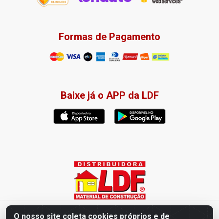
Formas de Pagamento
Baixe já o APP da LDF
Distribuidora LDF - Av. Presidente Tancredo Neves, 203 – Bairro
O nosso site coleta cookies próprios e de