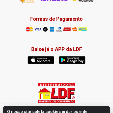
Formas de Pagamento
Baixe já o APP da LDF
Distribuidora LDF - Av. Presidente Tancredo Neves, 203 – Bairro
O nosso site coleta cookies próprios e de