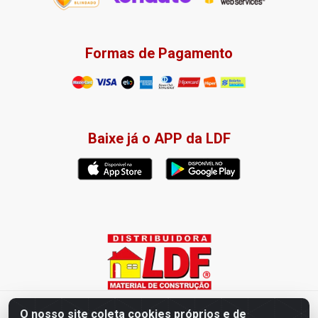
Formas de Pagamento
Baixe já o APP da LDF
Distribuidora LDF - Av. Presidente Tancredo Neves, 203 – Bairro
O nosso site coleta cookies próprios e de