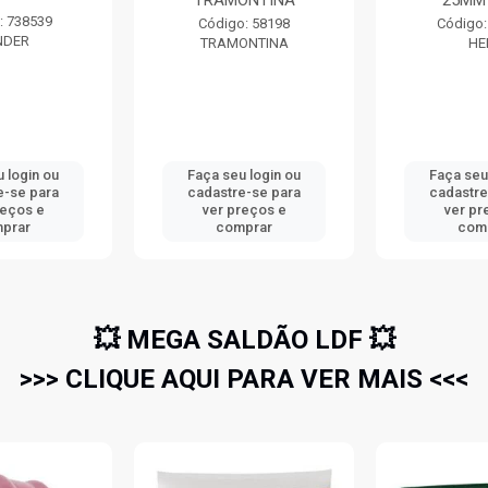
ONTINA
25MM HERC
CA95
: 58198
Código: 740525
Código
ONTINA
HERC
3
 login ou
Faça seu login ou
Faça seu
e-se para
cadastre-se para
cadastre
reços e
ver preços e
ver pr
prar
comprar
com
💥 MEGA SALDÃO LDF 💥
>>> CLIQUE AQUI PARA VER MAIS <<<