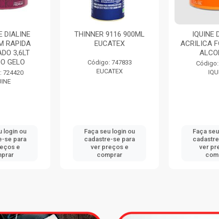
9116 900ML
IQUINE DELANIL
ESMALTE
ATEX
ACRILICA FOSCO 3,6LT
SECAGEM
ALCOBAÇA
ACETINA
BRANC
: 747833
Código: 734411
ATEX
IQUINE
Código:
IQU
 login ou
Faça seu login ou
Faça seu
e-se para
cadastre-se para
cadastre
reços e
ver preços e
ver pr
prar
comprar
com