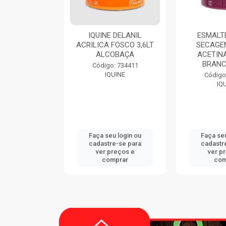
 DELANIL
ESMALTE DIALINE
THINNER 
FOSCO 3,6LT
SECAGEM RAPIDA
EUC
OBAÇA
ACETINADO 3,6LT
BRANCO GELO
Código
: 734411
EUC
UINE
Código: 724420
IQUINE
u login ou
Faça seu login ou
Faça seu
e-se para
cadastre-se para
cadastr
reços e
ver preços e
ver p
mprar
comprar
com