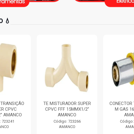
 💧
ADOR SUPER
CONECTOR TRANSIÇÃO
CURVA 90
 15MMX1/2”
M GAS 16MMX1/2”
LISO CURT
ANCO
AMANCO
250MM 
: 723266
Código: 725042
Código:
ANCO
AMANCO
AMA