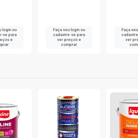
 login ou
Faça seu login ou
Faça seu
e-se para
cadastre-se para
cadastre
reços e
ver preços e
ver pr
prar
comprar
com