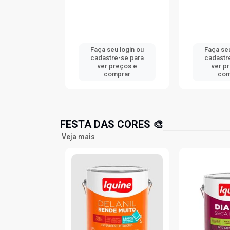
u login ou
Faça seu login ou
Faça seu
e-se para
cadastre-se para
cadastr
reços e
ver preços e
ver p
mprar
comprar
com
FESTA DAS CORES 🎨
Veja mais