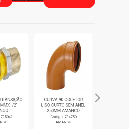
 COLETOR
ANEL DE VEDACAO
TUBO BIA
O SEM ANEL
ORING COLETORES
100MM 6M
AMANCO
250MM AMANCO
AMA
 734750
Código: 734769
Código:
NCO
AMANCO
AMA