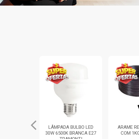
 BULBO LED
ARAME RECOZIDO 18
PÁ DE BIC
 BRANCA E27
COM 1KG VONDER
PLASTICO