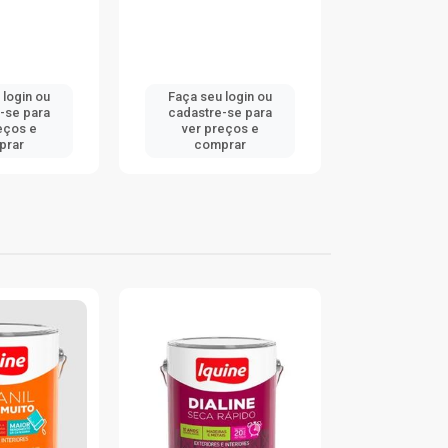
 login ou
Faça seu login ou
Faça seu 
-se para
cadastre-se para
cadastre
eços e
ver preços e
ver pr
prar
comprar
comp