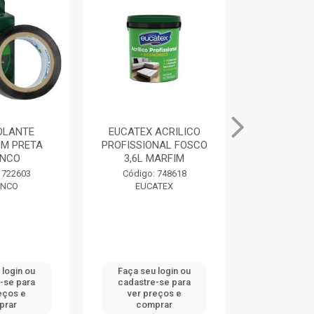
SOLANTE
EUCATEX ACRILICO
MASSA PAR
M PRETA
PROFISSIONAL FOSCO
400G BRAN
NCO
3,6L MARFIM
Código:
 722603
Código: 748618
DRY
NCO
EUCATEX
 login ou
Faça seu login ou
Faça seu 
-se para
cadastre-se para
cadastre
eços e
ver preços e
ver pr
prar
comprar
comp