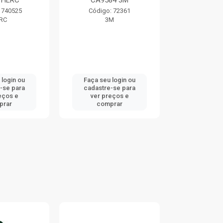
84 3M
TRAMONTINA
TRAMO
: 72361
Código: 752363
Código:
M
TRAMONTINA
TRAMO
 login ou
Faça seu login ou
Faça seu 
-se para
cadastre-se para
cadastre
eços e
ver preços e
ver pr
prar
comprar
comp