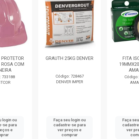
 PROTETOR
GRAUTH 25KG DENVER
FITA I
 ROSA COM
19MMX20
NEIRA
AMA
Código: 728467
: 733188
Código:
DENVER IMPER
STCOR
AMA
 login ou
Faça seu login ou
Faça seu
e-se para
cadastre-se para
cadastre
reços e
ver preços e
ver pr
prar
comprar
com