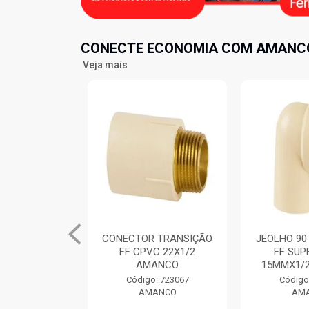
CONECTE ECONOMIA COM AMANCO
Veja mais
 TRANSIÇÃO
JEOLHO 90 TRANSIÇÃO
TE MISTUR
C 22X1/2
FF SUPER CPVC
CPVC FFF
ANCO
15MMX1/2” AMANCO
AM
: 723067
Código: 723241
Código
ANCO
AMANCO
AM