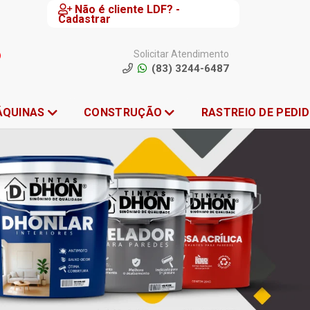
Não é cliente LDF? -
Cadastrar
Solicitar Atendimento
(83) 3244-6487
ÁQUINAS
CONSTRUÇÃO
RASTREIO DE PEDI