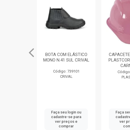
M ELÁSTICO
BOTA COM ELÁSTICO
CAPACETE
 SUL CRIVAL
MONO N.41 SUL CRIVAL
PLASTCOR
CAR
: 739104
Código: 739101
Código
IVAL
CRIVAL
PLA
u login ou
Faça seu login ou
Faça seu
e-se para
cadastre-se para
cadastr
reços e
ver preços e
ver p
mprar
comprar
com