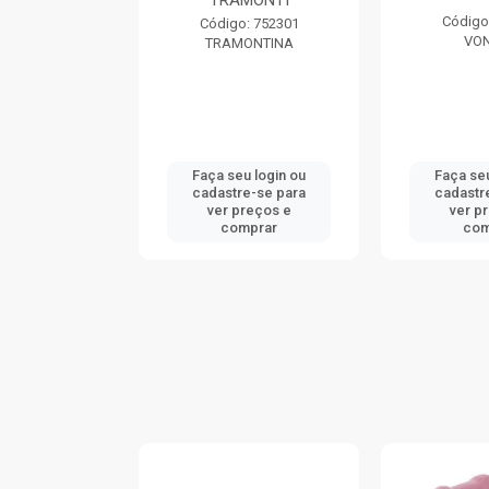
MONTI
TRAM
Código: 738539
: 752301
Código
VONDER
ONTINA
TRAM
u login ou
Faça seu login ou
Faça seu
e-se para
cadastre-se para
cadastr
reços e
ver preços e
ver p
mprar
comprar
com