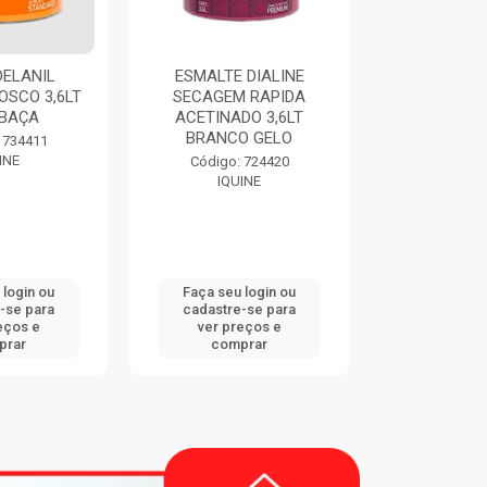
 DIALINE
THINNER 9116 900ML
IQUINE 
 RAPIDA
EUCATEX
ACRILICA F
DO 3,6LT
ALCO
O GELO
Código: 747833
Código:
EUCATEX
IQU
 724420
INE
 login ou
Faça seu login ou
Faça seu 
-se para
cadastre-se para
cadastre
eços e
ver preços e
ver pr
prar
comprar
comp