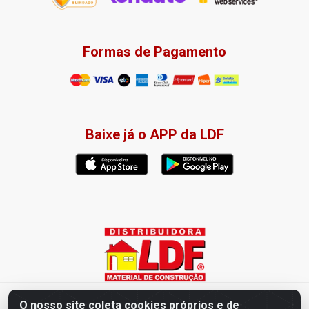
Formas de Pagamento
Baixe já o APP da LDF
Distribuidora LDF - Av. Presidente Tancredo Neves, 203 – Bairro
O nosso site coleta cookies próprios e de