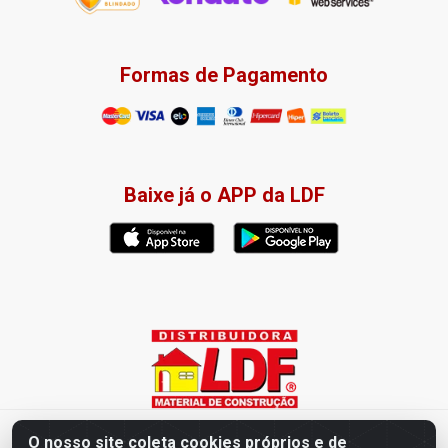
Formas de Pagamento
Baixe já o APP da LDF
Distribuidora LDF - Av. Presidente Tancredo Neves, 203 – Bairro
O nosso site coleta cookies próprios e de