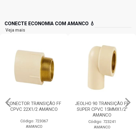
CONECTE ECONOMIA COM AMANCO 💧
Veja mais
NSIÇÃO FF
JEOLHO 90 TRANSIÇÃO FF
TE MISTURAD
2 AMANCO
SUPER CPVC 15MMX1/2”
CPVC FFF 15
AMANCO
AMAN
23067
Código: 723241
Código: 7
CO
AMANCO
AMAN