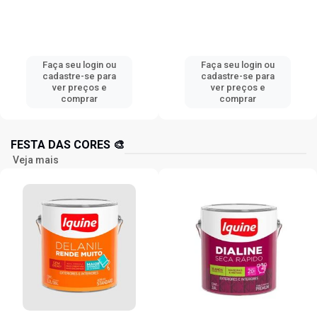
gin ou
Faça seu login ou
Faça seu lo
e para
cadastre-se para
cadastre-s
os e
ver preços e
ver preç
ar
comprar
compr
FESTA DAS CORES 🎨
Veja mais