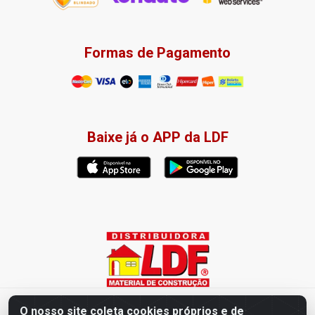
Formas de Pagamento
Baixe já o APP da LDF
Distribuidora LDF - Av. Presidente Tancredo Neves, 203 – Bairro
O nosso site coleta cookies próprios e de