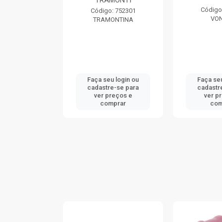
TRAMONTI
: 740046
Código
Código: 752301
ONTINA
VO
TRAMONTINA
u login ou
Faça seu login ou
Faça seu
e-se para
cadastre-se para
cadastr
reços e
ver preços e
ver p
mprar
comprar
com