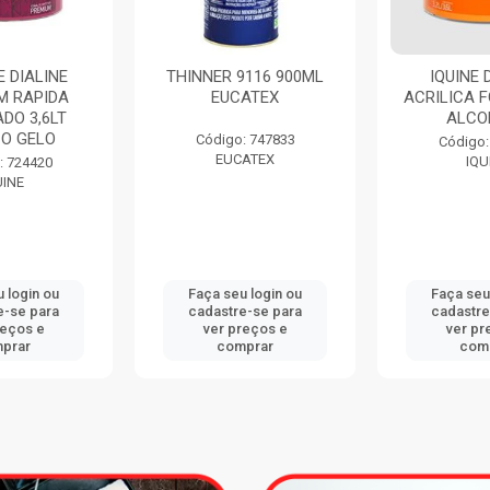
 DIALINE
THINNER 9116 900ML
IQUINE 
M RAPIDA
EUCATEX
ACRILICA F
DO 3,6LT
ALCO
O GELO
Código: 747833
Código:
EUCATEX
IQU
: 724420
UINE
 login ou
Faça seu login ou
Faça seu
e-se para
cadastre-se para
cadastre
reços e
ver preços e
ver pr
prar
comprar
com