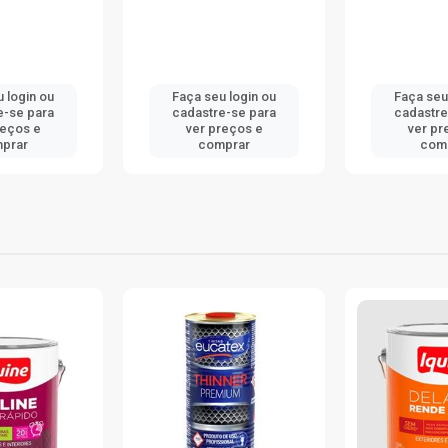
 login ou
Faça seu login ou
Faça seu
e-se para
cadastre-se para
cadastre
reços e
ver preços e
ver pr
prar
comprar
com