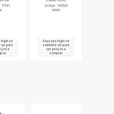
84 3M
25MM HERC
TRAMO
: 72361
Código: 740525
Código:
M
HERC
TRAMO
 login ou
Faça seu login ou
Faça seu 
-se para
cadastre-se para
cadastre
eços e
ver preços e
ver pr
prar
comprar
comp