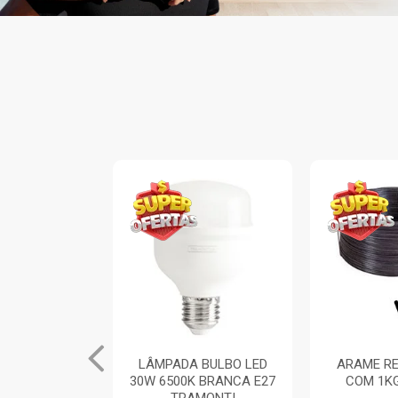
INA ARIA 1
LÂMPADA BULBO LED
ARAME RE
TOR SIMPLES
30W 6500K BRANCA E27
COM 1K