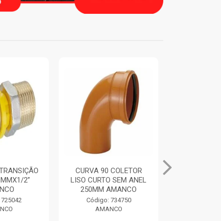
TRANSIÇÃO
CURVA 90 COLETOR
ANEL DE 
6MMX1/2”
LISO CURTO SEM ANEL
ORING CO
NCO
250MM AMANCO
250MM 
 725042
Código: 734750
Código:
NCO
AMANCO
AMA