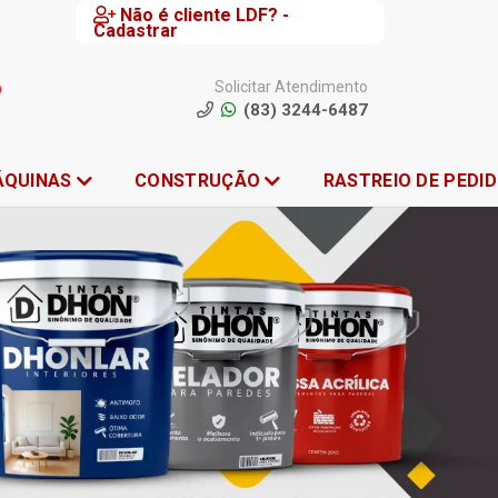
Não é cliente LDF? -
Cadastrar
Solicitar Atendimento
(83) 3244-6487
ÁQUINAS
CONSTRUÇÃO
RASTREIO DE PEDI