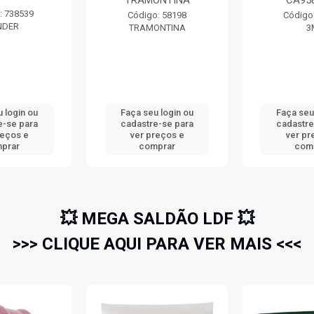
TRAMONTINA
CA95
: 738539
Código: 58198
Código
NDER
TRAMONTINA
3
 login ou
Faça seu login ou
Faça seu
e-se para
cadastre-se para
cadastre
reços e
ver preços e
ver pr
prar
comprar
com
💥 MEGA SALDÃO LDF 💥
>>> CLIQUE AQUI PARA VER MAIS <<<