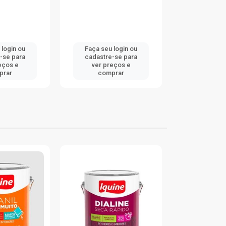
 login ou
Faça seu login ou
Faça seu 
-se para
cadastre-se para
cadastre
eços e
ver preços e
ver pr
prar
comprar
comp