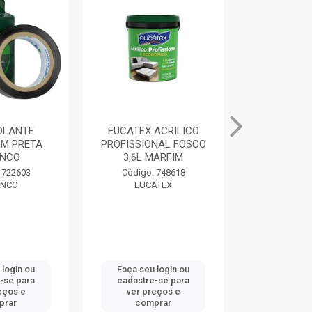
SOLANTE
EUCATEX ACRILICO
MASSA PAR
M PRETA
PROFISSIONAL FOSCO
400G BRAN
NCO
3,6L MARFIM
Código:
 722603
Código: 748618
DRY
NCO
EUCATEX
 login ou
Faça seu login ou
Faça seu 
-se para
cadastre-se para
cadastre
eços e
ver preços e
ver pr
prar
comprar
comp