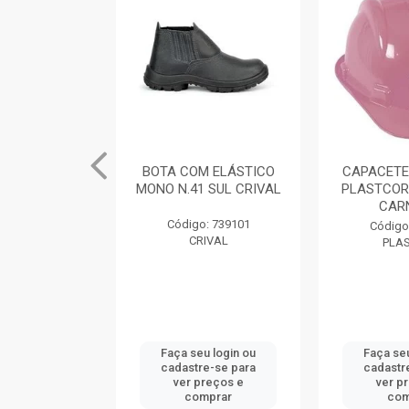
M ELÁSTICO
BOTA COM ELÁSTICO
CAPACETE
 SUL CRIVAL
MONO N.41 SUL CRIVAL
PLASTCOR
CAR
: 739104
Código: 739101
Código
IVAL
CRIVAL
PLA
u login ou
Faça seu login ou
Faça seu
e-se para
cadastre-se para
cadastr
reços e
ver preços e
ver p
mprar
comprar
com