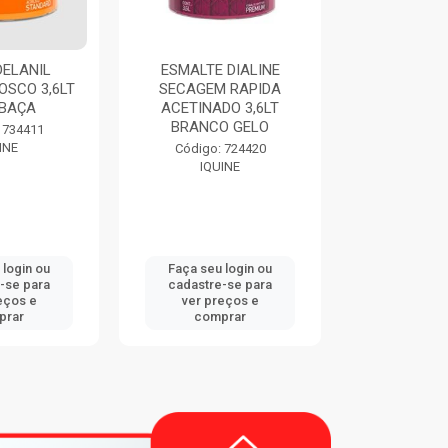
DELANIL
ESMALTE DIALINE
THINNER 9
OSCO 3,6LT
SECAGEM RAPIDA
EUCA
BAÇA
ACETINADO 3,6LT
BRANCO GELO
Código:
 734411
EUCA
INE
Código: 724420
IQUINE
 login ou
Faça seu login ou
Faça seu 
-se para
cadastre-se para
cadastre
eços e
ver preços e
ver pr
prar
comprar
comp