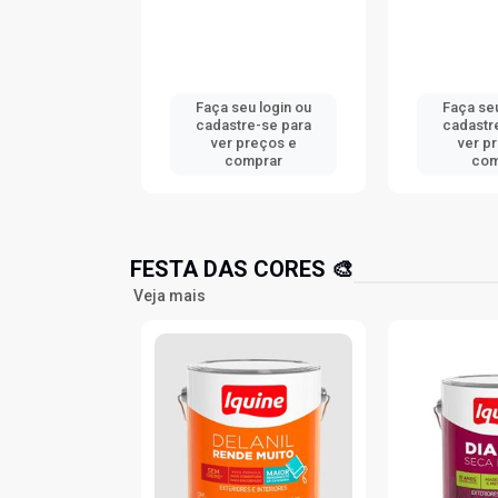
u login ou
Faça seu login ou
Faça seu
e-se para
cadastre-se para
cadastr
reços e
ver preços e
ver p
mprar
comprar
com
FESTA DAS CORES 🎨
Veja mais