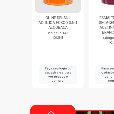
9116 900ML
IQUINE DELANIL
ESMALTE
CATEX
ACRILICA FOSCO 3,6LT
SECAGE
ALCOBAÇA
ACETINA
BRANC
: 747833
Código: 734411
CATEX
IQUINE
Código
IQ
u login ou
Faça seu login ou
Faça seu
e-se para
cadastre-se para
cadastr
reços e
ver preços e
ver p
mprar
comprar
com