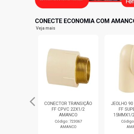
CONECTE ECONOMIA COM AMANCO
Veja mais
R SOLDAVEL
CONECTOR TRANSIÇÃO
JEOLHO 90
ORRACHA
FF CPVC 22X1/2
FF SUP
E CLICK
AMANCO
15MMX1/
.1/2̶...
Código: 723067
Código
AMANCO
AM
: 726483
ANCO