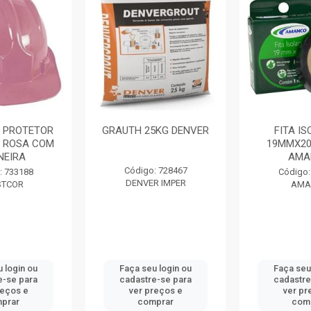
 PROTETOR
GRAUTH 25KG DENVER
FITA I
 ROSA COM
19MMX20
NEIRA
AMA
Código: 728467
: 733188
Código:
DENVER IMPER
STCOR
AMA
 login ou
Faça seu login ou
Faça seu
e-se para
cadastre-se para
cadastre
reços e
ver preços e
ver pr
prar
comprar
com