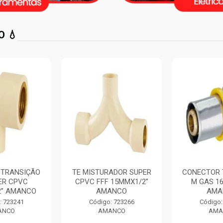
 💧
 TRANSIÇÃO
TE MISTURADOR SUPER
CONECTOR 
ER CPVC
CPVC FFF 15MMX1/2”
M GAS 1
2” AMANCO
AMANCO
AMA
: 723241
Código: 723266
Código:
ANCO
AMANCO
AMA