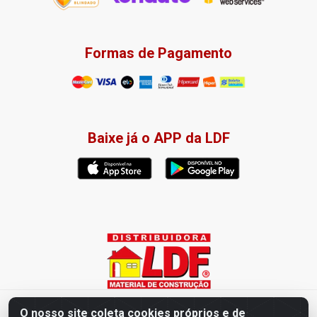
Formas de Pagamento
Baixe já o APP da LDF
Distribuidora LDF - Av. Presidente Tancredo Neves, 203 – Bairro
O nosso site coleta cookies próprios e de