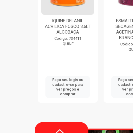
IQUINE DELANIL
ESMALTE DIALINE
TH
RILICA FOSCO 3,6LT
SECAGEM RAPIDA
ALCOBAÇA
ACETINADO 3,6LT
BRANCO GELO
Código: 734411
IQUINE
Código: 724420
IQUINE
Faça seu login ou
Faça seu login ou
cadastre-se para
cadastre-se para
ver preços e
ver preços e
comprar
comprar