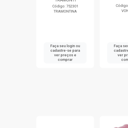
TRAMONTI
: 740046
Código
Código: 752301
ONTINA
VO
TRAMONTINA
u login ou
Faça seu login ou
Faça seu
e-se para
cadastre-se para
cadastr
reços e
ver preços e
ver p
mprar
comprar
com