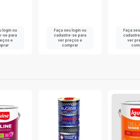
 login ou
Faça seu login ou
Faça seu
e-se para
cadastre-se para
cadastre
reços e
ver preços e
ver pr
prar
comprar
com