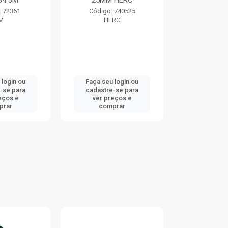
84 3M
25MM HERC
TRAMO
: 72361
Código: 740525
Código:
M
HERC
TRAMO
 login ou
Faça seu login ou
Faça seu 
-se para
cadastre-se para
cadastre
eços e
ver preços e
ver pr
prar
comprar
comp