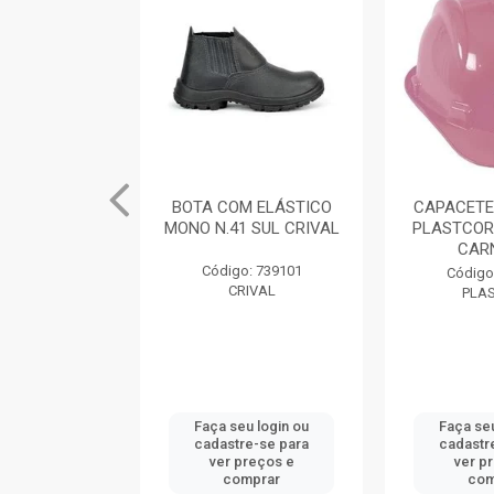
M ELÁSTICO
BOTA COM ELÁSTICO
CAPACETE
 SUL CRIVAL
MONO N.41 SUL CRIVAL
PLASTCOR
CAR
: 739104
Código: 739101
Código
IVAL
CRIVAL
PLA
u login ou
Faça seu login ou
Faça seu
e-se para
cadastre-se para
cadastr
reços e
ver preços e
ver p
mprar
comprar
com