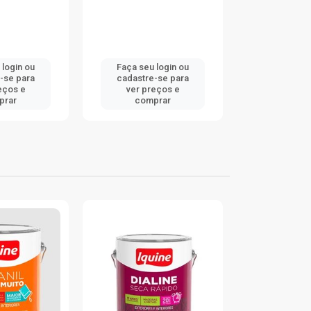
 login ou
Faça seu login ou
Faça seu 
-se para
cadastre-se para
cadastre
eços e
ver preços e
ver pr
prar
comprar
comp