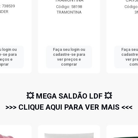
TRAMONTINA
CA95
: 738539
Código: 58198
Código
NDER
TRAMONTINA
3
 login ou
Faça seu login ou
Faça seu
e-se para
cadastre-se para
cadastre
reços e
ver preços e
ver pr
prar
comprar
com
💥 MEGA SALDÃO LDF 💥
>>> CLIQUE AQUI PARA VER MAIS <<<