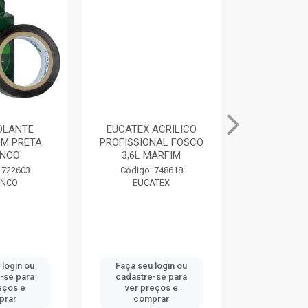
SOLANTE
EUCATEX ACRILICO
MASSA PAR
M PRETA
PROFISSIONAL FOSCO
400G BRAN
NCO
3,6L MARFIM
Código:
 722603
Código: 748618
DRY
NCO
EUCATEX
 login ou
Faça seu login ou
Faça seu 
-se para
cadastre-se para
cadastre
eços e
ver preços e
ver pr
prar
comprar
comp