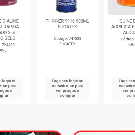
INNER 9116 900ML
IQUINE DELANIL
E
EUCATEX
ACRILICA FOSCO 3,6LT
S
ALCOBAÇA
A
Código: 747833
Código: 734411
EUCATEX
IQUINE
Faça seu login ou
Faça seu login ou
cadastre-se para
cadastre-se para
ver preços e
ver preços e
comprar
comprar