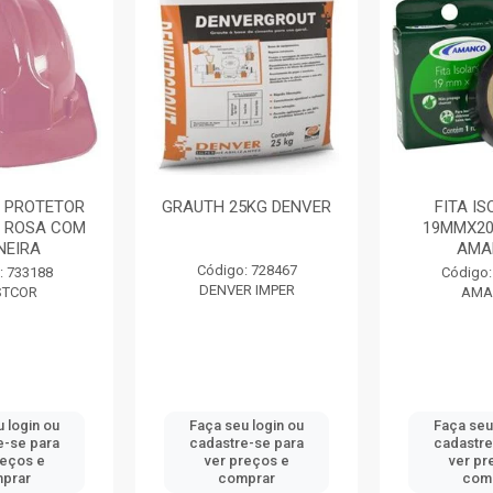
 PROTETOR
GRAUTH 25KG DENVER
FITA I
 ROSA COM
19MMX20
NEIRA
AMA
Código: 728467
: 733188
Código:
DENVER IMPER
STCOR
AMA
 login ou
Faça seu login ou
Faça seu
e-se para
cadastre-se para
cadastre
reços e
ver preços e
ver pr
prar
comprar
com