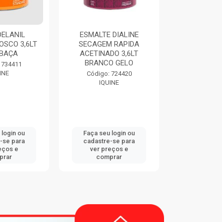
SMALTE DIALINE
THINNER 9116 900ML
ECAGEM RAPIDA
EUCATEX
ACRI
CETINADO 3,6LT
BRANCO GELO
Código: 747833
EUCATEX
Código: 724420
IQUINE
Faça seu login ou
Faça seu login ou
F
cadastre-se para
cadastre-se para
ver preços e
ver preços e
comprar
comprar