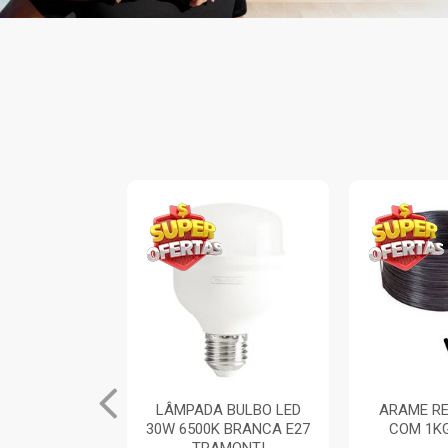
INA ARIA 1
LÂMPADA BULBO LED
ARAME RE
TOR SIMPLES
30W 6500K BRANCA E27
COM 1K