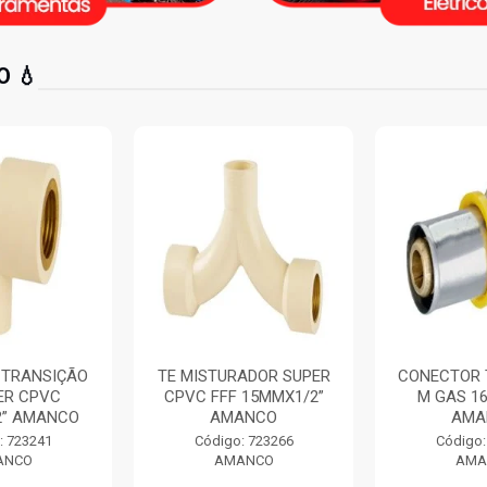
 💧
ADOR SUPER
CONECTOR TRANSIÇÃO
CURVA 90
 15MMX1/2”
M GAS 16MMX1/2”
LISO CURT
ANCO
AMANCO
250MM 
: 723266
Código: 725042
Código:
ANCO
AMANCO
AMA