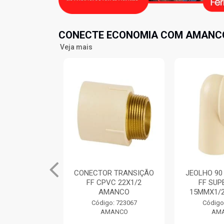
CONECTE ECONOMIA COM AMANCO
Veja mais
 TRANSIÇÃO
JEOLHO 90 TRANSIÇÃO
TE MISTUR
C 22X1/2
FF SUPER CPVC
CPVC FFF
ANCO
15MMX1/2” AMANCO
AM
: 723067
Código: 723241
Código
ANCO
AMANCO
AM