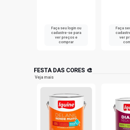
u login ou
Faça seu login ou
Faça seu
e-se para
cadastre-se para
cadastr
reços e
ver preços e
ver p
mprar
comprar
com
FESTA DAS CORES 🎨
Veja mais