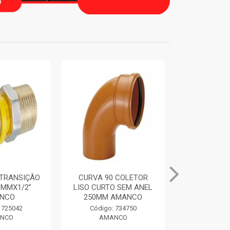
 COLETOR
ANEL DE VEDACAO
TUBO BIA
O SEM ANEL
ORING COLETORES
100MM 6M
AMANCO
250MM AMANCO
AMA
 734750
Código: 734769
Código:
NCO
AMANCO
AMA