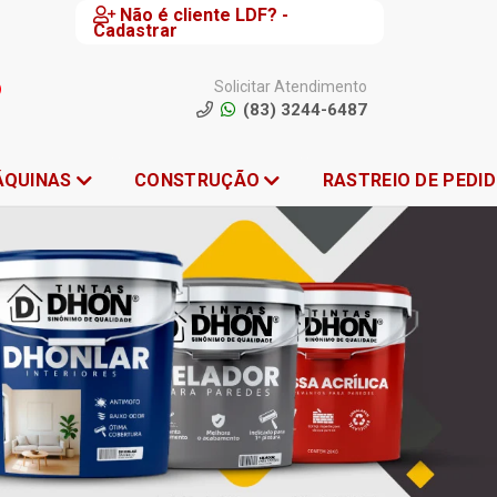
Não é cliente LDF? -
Cadastrar
Solicitar Atendimento
(83) 3244-6487
ÁQUINAS
CONSTRUÇÃO
RASTREIO DE PEDI