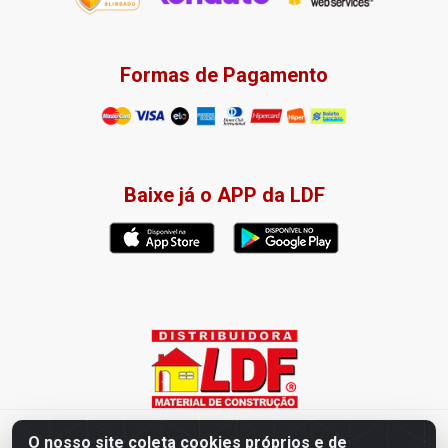
Formas de Pagamento
Baixe já o APP da LDF
Distribuidora LDF - Av. Presidente Tancredo Neves, 203 – Bairro
O nosso site coleta cookies próprios e de