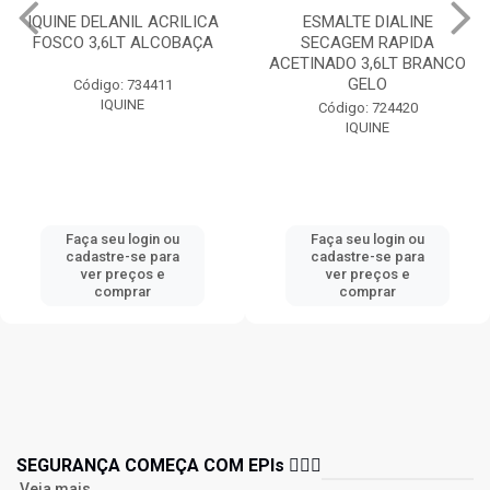
ESMALTE DIALINE
THINNER 9116 900ML
SECAGEM RAPIDA
EUCATEX
ACETINADO 3,6LT BRANCO
GELO
Código: 747833
EUCATEX
Código: 724420
IQUINE
Faça seu login ou
Faça seu login ou
cadastre-se para
cadastre-se para
ver preços e
ver preços e
comprar
comprar
SEGURANÇA COMEÇA COM EPIs 👷🏻‍♂️
Veja mais