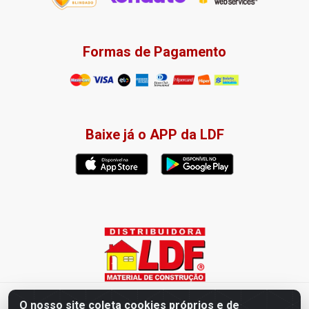
Formas de Pagamento
Baixe já o APP da LDF
Distribuidora LDF - Av. Presidente Tancredo Neves, 203 – Bairro
O nosso site coleta cookies próprios e de