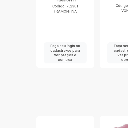
TRAMONTI
: 740046
Código
Código: 752301
ONTINA
VO
TRAMONTINA
u login ou
Faça seu login ou
Faça seu
e-se para
cadastre-se para
cadastr
reços e
ver preços e
ver p
mprar
comprar
com