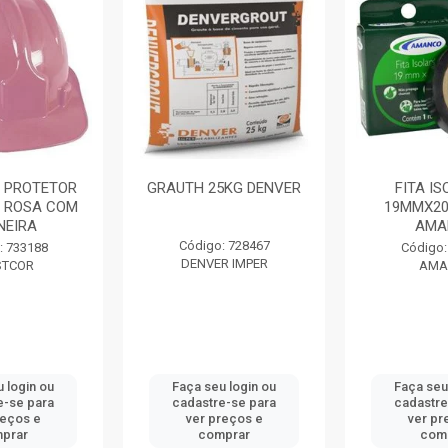
 PROTETOR
GRAUTH 25KG DENVER
FITA I
 ROSA COM
19MMX20
NEIRA
AMA
Código: 728467
: 733188
Código:
DENVER IMPER
STCOR
AMA
 login ou
Faça seu login ou
Faça seu
e-se para
cadastre-se para
cadastre
reços e
ver preços e
ver pr
prar
comprar
com