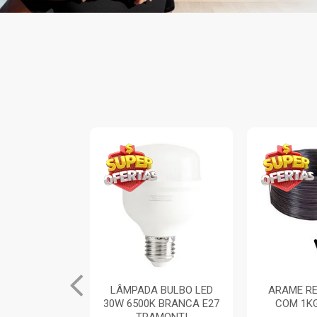
INA ARIA 1
LÂMPADA BULBO LED
ARAME RE
TOR SIMPLES
30W 6500K BRANCA E27
COM 1K