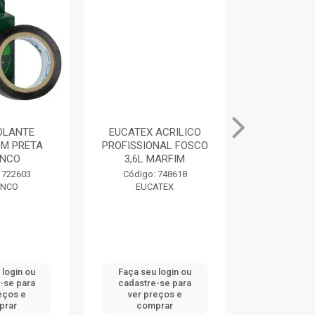
SOLANTE
EUCATEX ACRILICO
MASSA PAR
M PRETA
PROFISSIONAL FOSCO
400G BRAN
NCO
3,6L MARFIM
Código:
 722603
Código: 748618
DRY
NCO
EUCATEX
 login ou
Faça seu login ou
Faça seu 
-se para
cadastre-se para
cadastre
eços e
ver preços e
ver pr
prar
comprar
comp