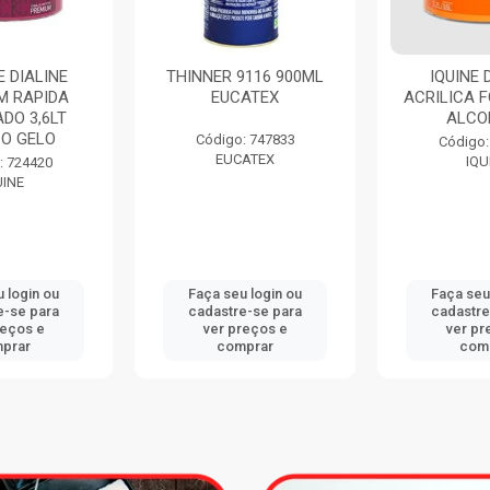
 DIALINE
THINNER 9116 900ML
IQUINE 
M RAPIDA
EUCATEX
ACRILICA F
DO 3,6LT
ALCO
O GELO
Código: 747833
Código:
EUCATEX
IQU
: 724420
UINE
 login ou
Faça seu login ou
Faça seu
e-se para
cadastre-se para
cadastre
reços e
ver preços e
ver pr
prar
comprar
com