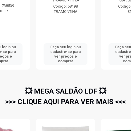
TRAMONTINA
CA95
: 738539
Código: 58198
Código
NDER
TRAMONTINA
3
 login ou
Faça seu login ou
Faça seu
e-se para
cadastre-se para
cadastre
reços e
ver preços e
ver pr
prar
comprar
com
💥 MEGA SALDÃO LDF 💥
>>> CLIQUE AQUI PARA VER MAIS <<<