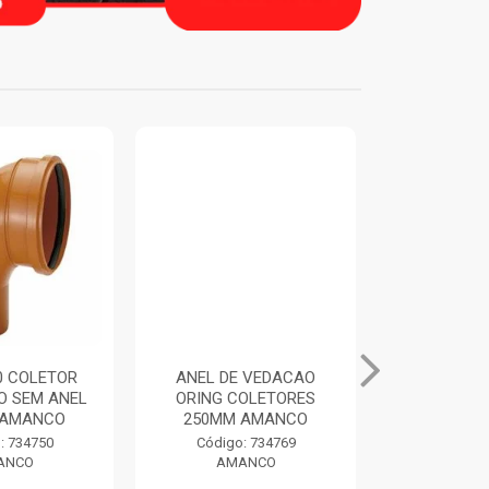
 COLETOR
ANEL DE VEDACAO
TUBO BIA
O SEM ANEL
ORING COLETORES
100MM 6M
AMANCO
250MM AMANCO
AMA
 734750
Código: 734769
Código:
NCO
AMANCO
AMA