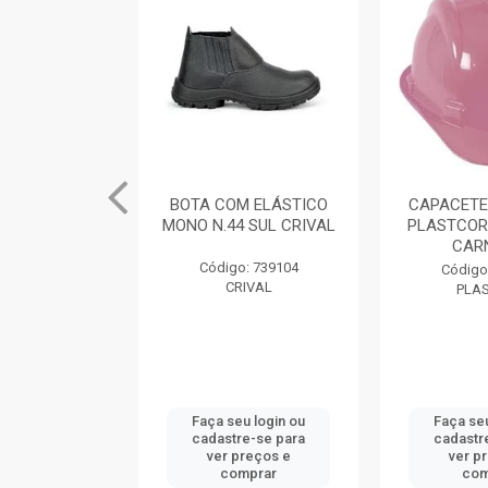
M ELÁSTICO
BOTA COM ELÁSTICO
CAPACETE
 SUL CRIVAL
MONO N.44 SUL CRIVAL
PLASTCOR
CAR
: 739101
Código: 739104
Código
IVAL
CRIVAL
PLA
u login ou
Faça seu login ou
Faça seu
e-se para
cadastre-se para
cadastr
reços e
ver preços e
ver p
mprar
comprar
com