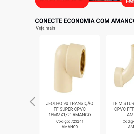
CONECTE ECONOMIA COM AMANCO
Veja mais
 TRANSIÇÃO
JEOLHO 90 TRANSIÇÃO
TE MISTUR
C 22X1/2
FF SUPER CPVC
CPVC FFF
ANCO
15MMX1/2” AMANCO
AM
: 723067
Código: 723241
Código
ANCO
AMANCO
AM