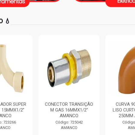
 💧
ADOR SUPER
CONECTOR TRANSIÇÃO
CURVA 90
 15MMX1/2”
M GAS 16MMX1/2”
LISO CURT
ANCO
AMANCO
250MM 
: 723266
Código: 725042
Código:
ANCO
AMANCO
AMA