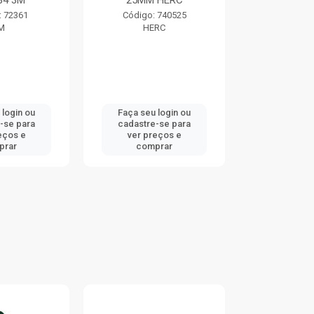
84 3M
25MM HERC
TRAMO
: 72361
Código: 740525
Código:
M
HERC
TRAMO
 login ou
Faça seu login ou
Faça seu 
-se para
cadastre-se para
cadastre
eços e
ver preços e
ver pr
prar
comprar
comp