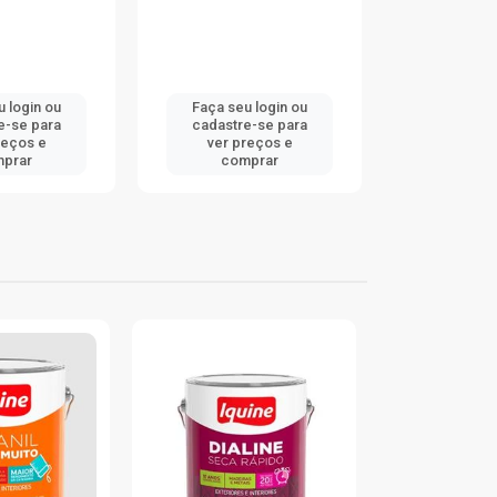
 login ou
Faça seu login ou
Faça seu 
-se para
cadastre-se para
cadastre
eços e
ver preços e
ver pr
prar
comprar
comp