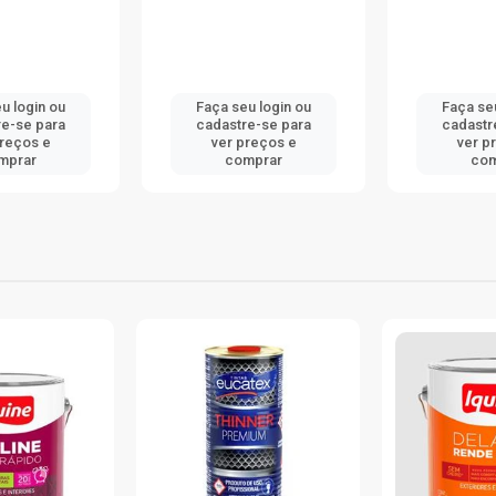
 login ou
Faça seu login ou
Faça seu
e-se para
cadastre-se para
cadastre
reços e
ver preços e
ver pr
prar
comprar
com