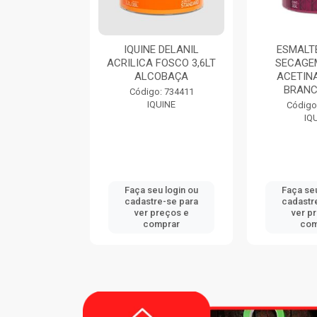
9116 900ML
IQUINE DELANIL
ESMALTE
CATEX
ACRILICA FOSCO 3,6LT
SECAGE
ALCOBAÇA
ACETINA
BRANC
: 747833
Código: 734411
CATEX
IQUINE
Código
IQ
u login ou
Faça seu login ou
Faça seu
e-se para
cadastre-se para
cadastr
reços e
ver preços e
ver p
mprar
comprar
com