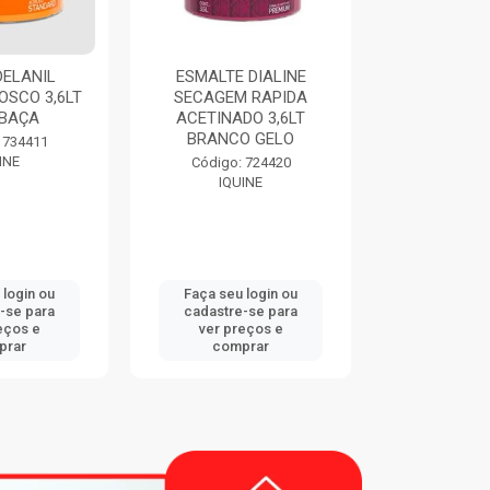
DELANIL
ESMALTE DIALINE
THINNER 9
OSCO 3,6LT
SECAGEM RAPIDA
EUCA
BAÇA
ACETINADO 3,6LT
BRANCO GELO
Código:
 734411
EUCA
INE
Código: 724420
IQUINE
 login ou
Faça seu login ou
Faça seu 
-se para
cadastre-se para
cadastre
eços e
ver preços e
ver pr
prar
comprar
comp