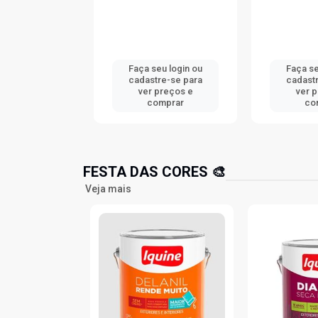
u login ou
Faça seu login ou
Faça seu
e-se para
cadastre-se para
cadastr
reços e
ver preços e
ver p
mprar
comprar
com
FESTA DAS CORES 🎨
Veja mais