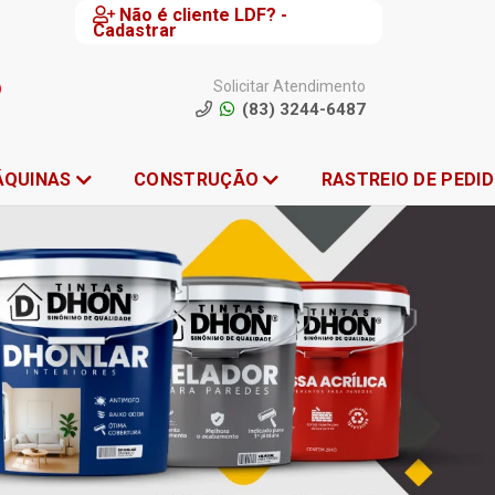
Não é cliente LDF? -
Cadastrar
Solicitar Atendimento
(83) 3244-6487
ÁQUINAS
CONSTRUÇÃO
RASTREIO DE PEDI