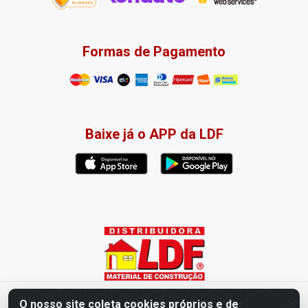
Formas de Pagamento
Baixe já o APP da LDF
Distribuidora LDF - Av. Presidente Tancredo Neves, 203 – Bairro
O nosso site coleta cookies próprios e de