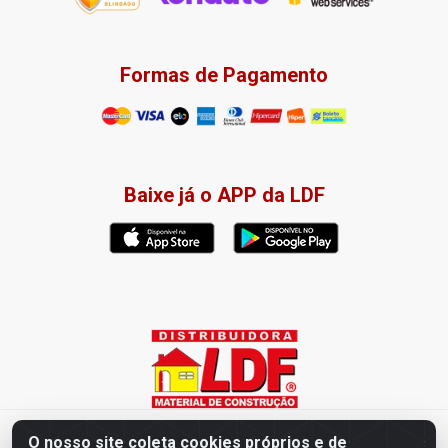
Formas de Pagamento
Baixe já o APP da LDF
Distribuidora LDF - Av. Presidente Tancredo Neves, 203 – Bairro
O nosso site coleta cookies próprios e de