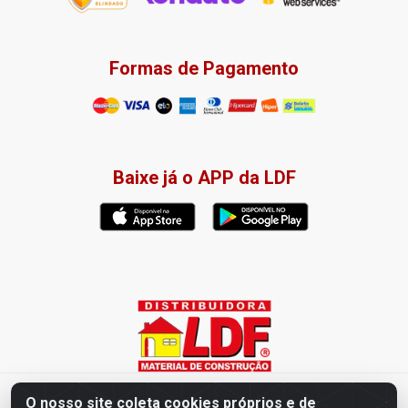
Formas de Pagamento
Baixe já o APP da LDF
Distribuidora LDF - Av. Presidente Tancredo Neves, 203 – Bairro
O nosso site coleta cookies próprios e de