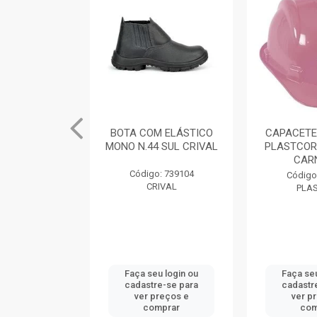
M ELÁSTICO
BOTA COM ELÁSTICO
CAPACETE
 SUL CRIVAL
MONO N.44 SUL CRIVAL
PLASTCOR
CAR
: 739101
Código: 739104
Código
IVAL
CRIVAL
PLA
u login ou
Faça seu login ou
Faça seu
e-se para
cadastre-se para
cadastr
reços e
ver preços e
ver p
mprar
comprar
com