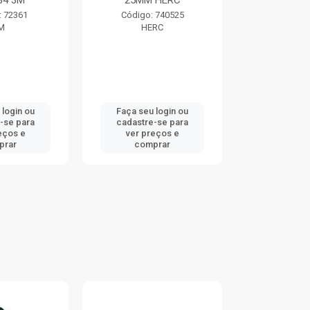
84 3M
25MM HERC
TRAMO
: 72361
Código: 740525
Código:
M
HERC
TRAMO
 login ou
Faça seu login ou
Faça seu 
-se para
cadastre-se para
cadastre
eços e
ver preços e
ver pr
prar
comprar
comp