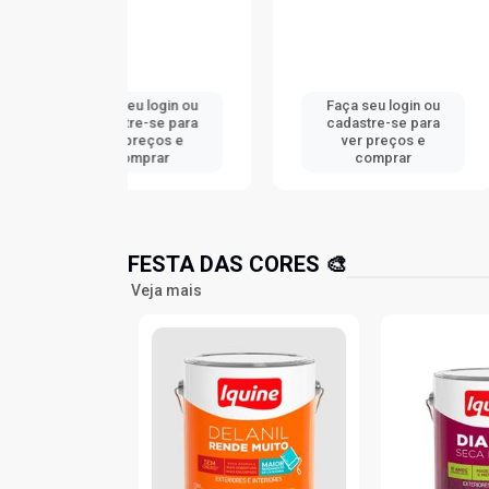
u login ou
Faça seu login ou
Faça seu
e-se para
cadastre-se para
cadastr
reços e
ver preços e
ver p
mprar
comprar
com
FESTA DAS CORES 🎨
Veja mais