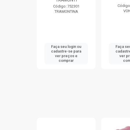
TRAMONTI
: 740046
Código
Código: 752301
ONTINA
VO
TRAMONTINA
u login ou
Faça seu login ou
Faça seu
e-se para
cadastre-se para
cadastr
reços e
ver preços e
ver p
mprar
comprar
com