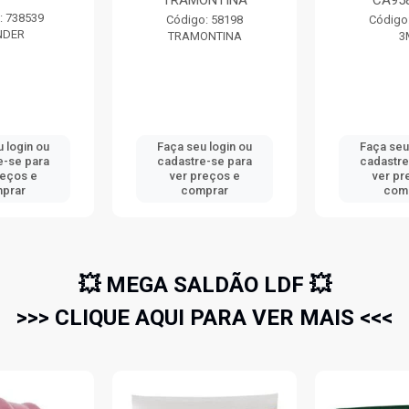
TRAMONTINA
CA95
: 738539
Código: 58198
Código
NDER
TRAMONTINA
3
 login ou
Faça seu login ou
Faça seu
e-se para
cadastre-se para
cadastre
reços e
ver preços e
ver pr
prar
comprar
com
💥 MEGA SALDÃO LDF 💥
>>> CLIQUE AQUI PARA VER MAIS <<<