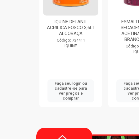
9116 900ML
IQUINE DELANIL
ESMALTE
CATEX
ACRILICA FOSCO 3,6LT
SECAGE
ALCOBAÇA
ACETINA
BRANC
: 747833
Código: 734411
CATEX
IQUINE
Código
IQ
u login ou
Faça seu login ou
Faça seu
e-se para
cadastre-se para
cadastr
reços e
ver preços e
ver p
mprar
comprar
com