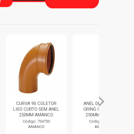
 COLETOR
ANEL DE VEDACAO
TUBO BIA
O SEM ANEL
ORING COLETORES
100MM 6M
AMANCO
250MM AMANCO
AMA
 734750
Código: 734769
Código:
NCO
AMANCO
AMA