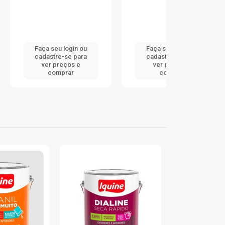
 login ou
Faça seu login ou
Faça seu 
-se para
cadastre-se para
cadastre
eços e
ver preços e
ver pr
prar
comprar
comp