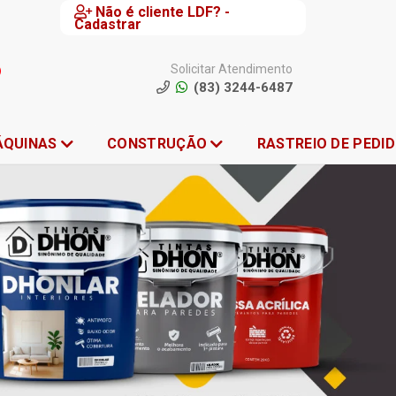
Não é cliente LDF? -
Cadastrar
Solicitar Atendimento
(83) 3244-6487
ÁQUINAS
CONSTRUÇÃO
RASTREIO DE PEDI