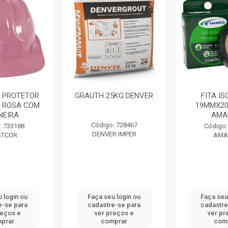
 PROTETOR
GRAUTH 25KG DENVER
FITA I
 ROSA COM
19MMX20
NEIRA
AMA
Código: 728467
: 733188
Código:
DENVER IMPER
STCOR
AMA
 login ou
Faça seu login ou
Faça seu
e-se para
cadastre-se para
cadastre
reços e
ver preços e
ver pr
prar
comprar
com