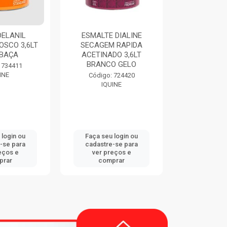
DELANIL
ESMALTE DIALINE
THINNER 9
OSCO 3,6LT
SECAGEM RAPIDA
EUCA
BAÇA
ACETINADO 3,6LT
BRANCO GELO
Código:
 734411
EUCA
INE
Código: 724420
IQUINE
 login ou
Faça seu login ou
Faça seu 
-se para
cadastre-se para
cadastre
eços e
ver preços e
ver pr
prar
comprar
comp