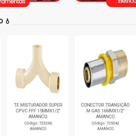
 💧
ADOR SUPER
CONECTOR TRANSIÇÃO
CURVA 90
 15MMX1/2”
M GAS 16MMX1/2”
LISO CURT
ANCO
AMANCO
250MM 
: 723266
Código: 725042
Código:
ANCO
AMANCO
AMA