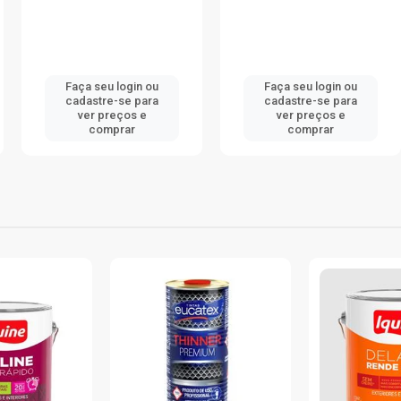
 login ou
Faça seu login ou
Faça seu
e-se para
cadastre-se para
cadastre
reços e
ver preços e
ver pr
prar
comprar
com