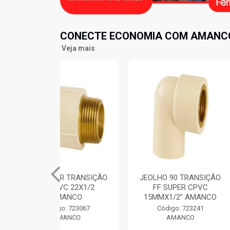
CONECTE ECONOMIA COM AMANCO
Veja mais
 TRANSIÇÃO
JEOLHO 90 TRANSIÇÃO
TE MISTUR
C 22X1/2
FF SUPER CPVC
CPVC FFF
ANCO
15MMX1/2” AMANCO
AM
: 723067
Código: 723241
Código
ANCO
AMANCO
AM