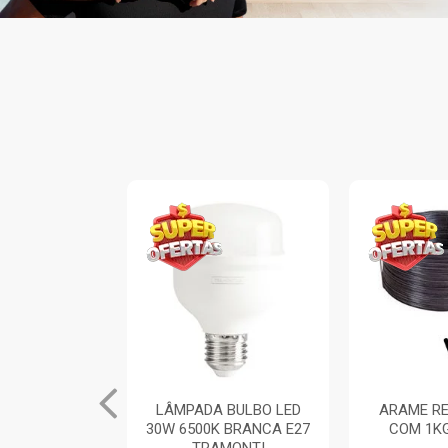
INA ARIA 1
LÂMPADA BULBO LED
ARAME RE
TOR SIMPLES
30W 6500K BRANCA E27
COM 1K