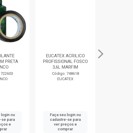
SOLANTE
EUCATEX ACRILICO
MASSA PAR
M PRETA
PROFISSIONAL FOSCO
400G BRAN
NCO
3,6L MARFIM
Código:
 722603
Código: 748618
DRY
NCO
EUCATEX
 login ou
Faça seu login ou
Faça seu 
-se para
cadastre-se para
cadastre
eços e
ver preços e
ver pr
prar
comprar
comp