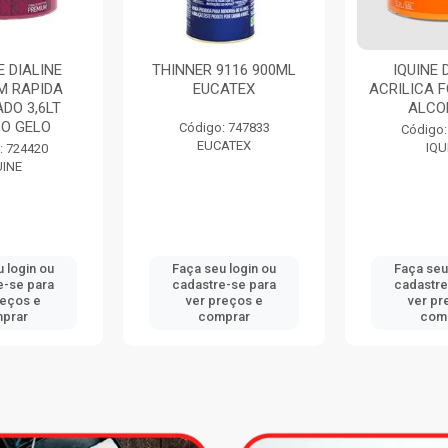
 DIALINE
THINNER 9116 900ML
IQUINE 
M RAPIDA
EUCATEX
ACRILICA F
DO 3,6LT
ALCO
O GELO
Código: 747833
Código:
EUCATEX
IQU
: 724420
UINE
 login ou
Faça seu login ou
Faça seu
e-se para
cadastre-se para
cadastre
reços e
ver preços e
ver pr
prar
comprar
com