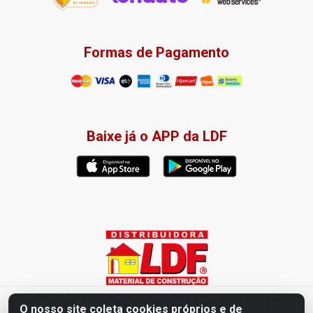
Formas de Pagamento
Baixe já o APP da LDF
Distribuidora LDF - Av. Presidente Tancredo Neves, 203 – Bairro
O nosso site coleta cookies próprios e de