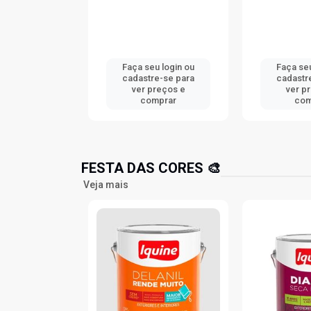
u login ou
Faça seu login ou
Faça seu
e-se para
cadastre-se para
cadastr
reços e
ver preços e
ver p
mprar
comprar
com
FESTA DAS CORES 🎨
Veja mais