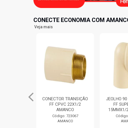
CONECTE ECONOMIA COM AMANCO
Veja mais
R SOLDAVEL
CONECTOR TRANSIÇÃO
JEOLHO 90
ORRACHA
FF CPVC 22X1/2
FF SUP
E CLICK
AMANCO
15MMX1/
.1/2̶...
Código: 723067
Código
AMANCO
AM
: 726483
ANCO