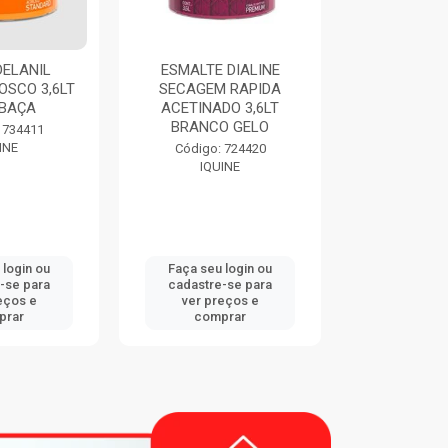
DELANIL
ESMALTE DIALINE
THINNER 9
OSCO 3,6LT
SECAGEM RAPIDA
EUCA
BAÇA
ACETINADO 3,6LT
BRANCO GELO
Código:
 734411
EUCA
INE
Código: 724420
IQUINE
 login ou
Faça seu login ou
Faça seu 
-se para
cadastre-se para
cadastre
eços e
ver preços e
ver pr
prar
comprar
comp