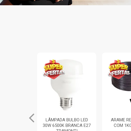
INA ARIA 1
LÂMPADA BULBO LED
ARAME RE
TOR SIMPLES
30W 6500K BRANCA E27
COM 1K