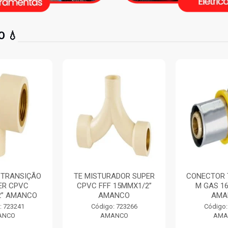
 💧
 TRANSIÇÃO
TE MISTURADOR SUPER
CONECTOR 
ER CPVC
CPVC FFF 15MMX1/2”
M GAS 1
2” AMANCO
AMANCO
AMA
: 723241
Código: 723266
Código:
ANCO
AMANCO
AMA