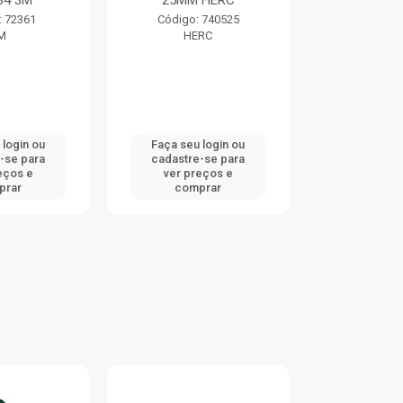
84 3M
25MM HERC
TRAMO
: 72361
Código: 740525
Código:
M
HERC
TRAMO
 login ou
Faça seu login ou
Faça seu 
-se para
cadastre-se para
cadastre
eços e
ver preços e
ver pr
prar
comprar
comp