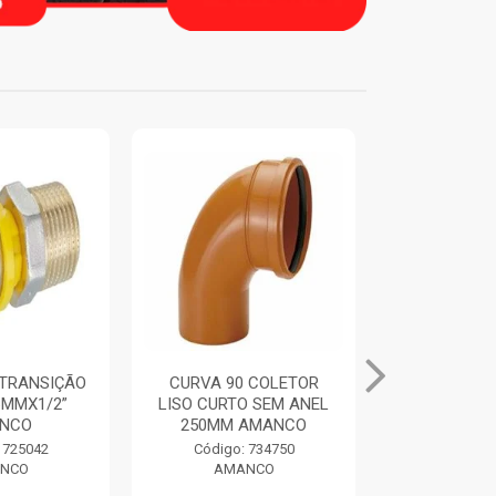
TRANSIÇÃO
CURVA 90 COLETOR
ANEL DE 
6MMX1/2”
LISO CURTO SEM ANEL
ORING CO
NCO
250MM AMANCO
250MM 
 725042
Código: 734750
Código:
NCO
AMANCO
AMA