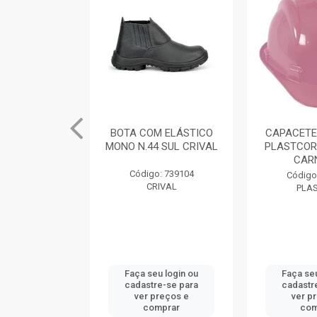
M ELÁSTICO
BOTA COM ELÁSTICO
CAPACETE
 SUL CRIVAL
MONO N.44 SUL CRIVAL
PLASTCOR
CAR
: 739101
Código: 739104
Código
IVAL
CRIVAL
PLA
u login ou
Faça seu login ou
Faça seu
e-se para
cadastre-se para
cadastr
reços e
ver preços e
ver p
mprar
comprar
com