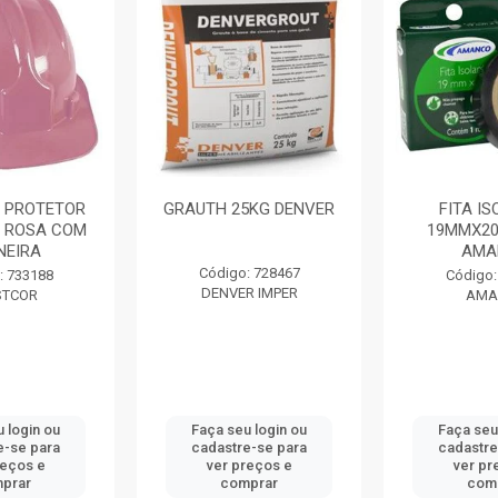
 PROTETOR
GRAUTH 25KG DENVER
FITA I
 ROSA COM
19MMX20
NEIRA
AMA
Código: 728467
: 733188
Código:
DENVER IMPER
STCOR
AMA
 login ou
Faça seu login ou
Faça seu
e-se para
cadastre-se para
cadastre
reços e
ver preços e
ver pr
prar
comprar
com