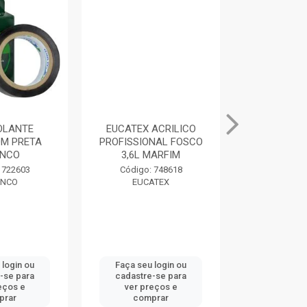
SOLANTE
EUCATEX ACRILICO
MASSA PAR
M PRETA
PROFISSIONAL FOSCO
400G BRAN
NCO
3,6L MARFIM
Código:
 722603
Código: 748618
DRY
NCO
EUCATEX
 login ou
Faça seu login ou
Faça seu 
-se para
cadastre-se para
cadastre
eços e
ver preços e
ver pr
prar
comprar
comp