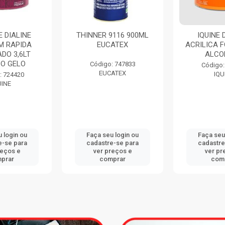
 DIALINE
THINNER 9116 900ML
IQUINE 
M RAPIDA
EUCATEX
ACRILICA F
DO 3,6LT
ALCO
O GELO
Código: 747833
Código:
EUCATEX
IQU
: 724420
UINE
 login ou
Faça seu login ou
Faça seu
e-se para
cadastre-se para
cadastre
reços e
ver preços e
ver pr
prar
comprar
com