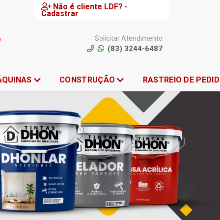
Não é cliente LDF? -
Cadastrar
Solicitar Atendimento
(83) 3244-6487
ÁQUINAS
CONSTRUÇÃO
RASTREIO DE PEDI