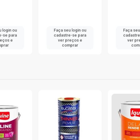
 login ou
Faça seu login ou
Faça seu
e-se para
cadastre-se para
cadastre
reços e
ver preços e
ver pr
prar
comprar
com