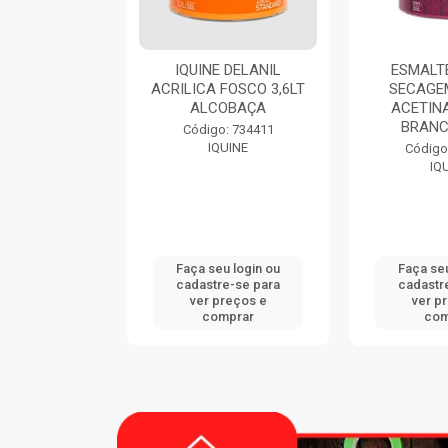
9116 900ML
IQUINE DELANIL
ESMALTE
CATEX
ACRILICA FOSCO 3,6LT
SECAGE
ALCOBAÇA
ACETINA
BRANC
: 747833
Código: 734411
CATEX
IQUINE
Código
IQ
u login ou
Faça seu login ou
Faça seu
e-se para
cadastre-se para
cadastr
reços e
ver preços e
ver p
mprar
comprar
com