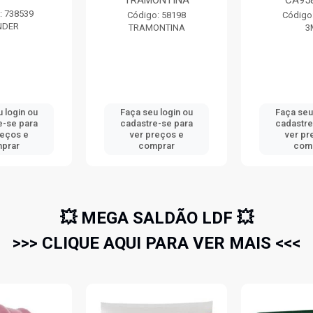
TRAMONTINA
CA95
: 738539
Código: 58198
Código
NDER
TRAMONTINA
3
 login ou
Faça seu login ou
Faça seu
e-se para
cadastre-se para
cadastre
reços e
ver preços e
ver pr
prar
comprar
com
💥 MEGA SALDÃO LDF 💥
>>> CLIQUE AQUI PARA VER MAIS <<<