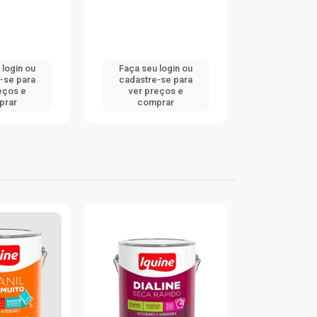
 login ou
Faça seu login ou
Faça seu 
-se para
cadastre-se para
cadastre
eços e
ver preços e
ver pr
prar
comprar
comp