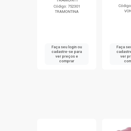
TRAMONTI
: 740046
Código
Código: 752301
ONTINA
VO
TRAMONTINA
u login ou
Faça seu login ou
Faça seu
e-se para
cadastre-se para
cadastr
reços e
ver preços e
ver p
mprar
comprar
com