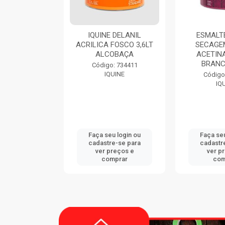
9116 900ML
IQUINE DELANIL
ESMALTE
CATEX
ACRILICA FOSCO 3,6LT
SECAGE
ALCOBAÇA
ACETINA
BRANC
: 747833
Código: 734411
CATEX
IQUINE
Código
IQ
u login ou
Faça seu login ou
Faça seu
e-se para
cadastre-se para
cadastr
reços e
ver preços e
ver p
mprar
comprar
com