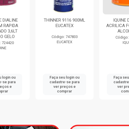
 DIALINE
THINNER 9116 900ML
IQUINE 
M RAPIDA
EUCATEX
ACRILICA F
DO 3,6LT
ALCO
O GELO
Código: 747833
Código:
EUCATEX
IQU
: 724420
UINE
 login ou
Faça seu login ou
Faça seu
e-se para
cadastre-se para
cadastre
reços e
ver preços e
ver pr
prar
comprar
com