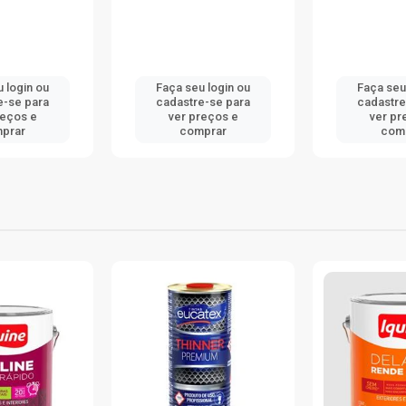
 login ou
Faça seu login ou
Faça seu
e-se para
cadastre-se para
cadastre
reços e
ver preços e
ver pr
prar
comprar
com