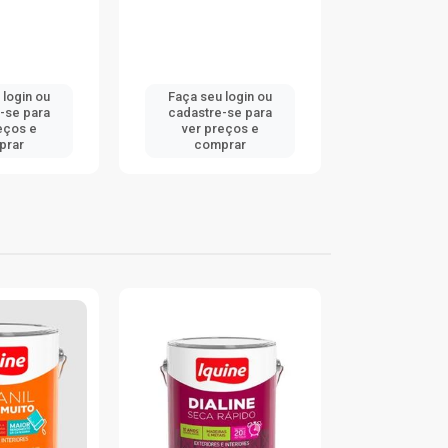
 login ou
Faça seu login ou
Faça seu 
-se para
cadastre-se para
cadastre
eços e
ver preços e
ver pr
prar
comprar
comp