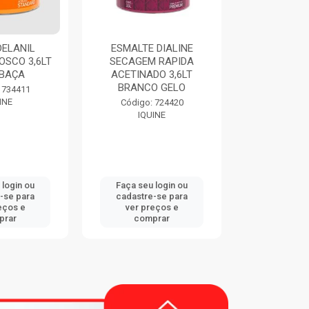
DELANIL
ESMALTE DIALINE
THINNER 9
OSCO 3,6LT
SECAGEM RAPIDA
EUCA
BAÇA
ACETINADO 3,6LT
BRANCO GELO
Código:
 734411
EUCA
INE
Código: 724420
IQUINE
 login ou
Faça seu login ou
Faça seu 
-se para
cadastre-se para
cadastre
eços e
ver preços e
ver pr
prar
comprar
comp