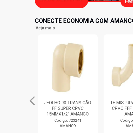
CONECTE ECONOMIA COM AMANCO
Veja mais
 TRANSIÇÃO
JEOLHO 90 TRANSIÇÃO
TE MISTUR
C 22X1/2
FF SUPER CPVC
CPVC FFF
ANCO
15MMX1/2” AMANCO
AM
: 723067
Código: 723241
Código
ANCO
AMANCO
AM