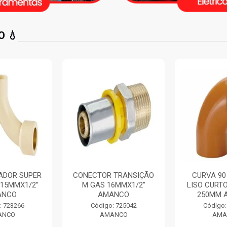
 💧
ADOR SUPER
CONECTOR TRANSIÇÃO
CURVA 90
 15MMX1/2”
M GAS 16MMX1/2”
LISO CURT
ANCO
AMANCO
250MM 
: 723266
Código: 725042
Código:
ANCO
AMANCO
AMA