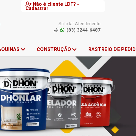
Não é cliente LDF? -
Cadastrar
Solicitar Atendimento
(83) 3244-6487
ÁQUINAS
CONSTRUÇÃO
RASTREIO DE PEDI