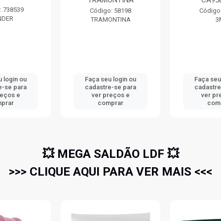
TRAMONTINA
CA95
: 738539
Código: 58198
Código
NDER
TRAMONTINA
3
 login ou
Faça seu login ou
Faça seu
e-se para
cadastre-se para
cadastre
reços e
ver preços e
ver pr
prar
comprar
com
💥 MEGA SALDÃO LDF 💥
>>> CLIQUE AQUI PARA VER MAIS <<<