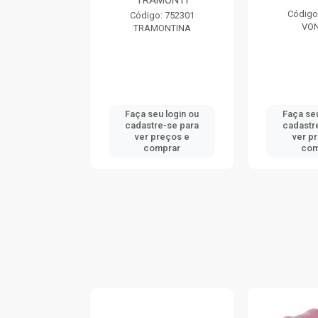
TRAMONTI
: 740046
Código
Código: 752301
ONTINA
VO
TRAMONTINA
u login ou
Faça seu login ou
Faça seu
e-se para
cadastre-se para
cadastr
reços e
ver preços e
ver p
mprar
comprar
com