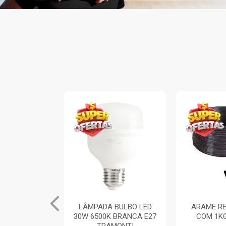
INA ARIA 1
LÂMPADA BULBO LED
ARAME RE
TOR SIMPLES
30W 6500K BRANCA E27
COM 1K