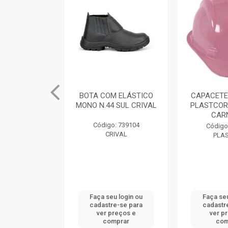
M ELÁSTICO
BOTA COM ELÁSTICO
CAPACETE
 SUL CRIVAL
MONO N.44 SUL CRIVAL
PLASTCOR
CAR
: 739101
Código: 739104
Código
IVAL
CRIVAL
PLA
u login ou
Faça seu login ou
Faça seu
e-se para
cadastre-se para
cadastr
reços e
ver preços e
ver p
mprar
comprar
com