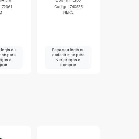
84 3M
25MM HERC
TRAMO
: 72361
Código: 740525
Código:
M
HERC
TRAMO
 login ou
Faça seu login ou
Faça seu 
-se para
cadastre-se para
cadastre
eços e
ver preços e
ver pr
prar
comprar
comp