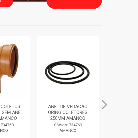
 COLETOR
ANEL DE VEDACAO
TUBO BIA
O SEM ANEL
ORING COLETORES
100MM 6M
AMANCO
250MM AMANCO
AMA
 734750
Código: 734769
Código:
NCO
AMANCO
AMA