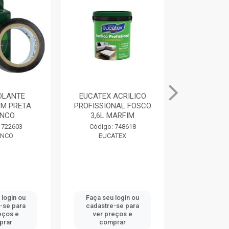
SOLANTE
EUCATEX ACRILICO
MASSA PAR
M PRETA
PROFISSIONAL FOSCO
400G BRAN
NCO
3,6L MARFIM
Código:
 722603
Código: 748618
DRY
NCO
EUCATEX
 login ou
Faça seu login ou
Faça seu 
-se para
cadastre-se para
cadastre
eços e
ver preços e
ver pr
prar
comprar
comp