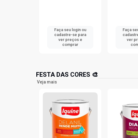
u login ou
Faça seu login ou
Faça seu
e-se para
cadastre-se para
cadastr
reços e
ver preços e
ver p
mprar
comprar
com
FESTA DAS CORES 🎨
Veja mais