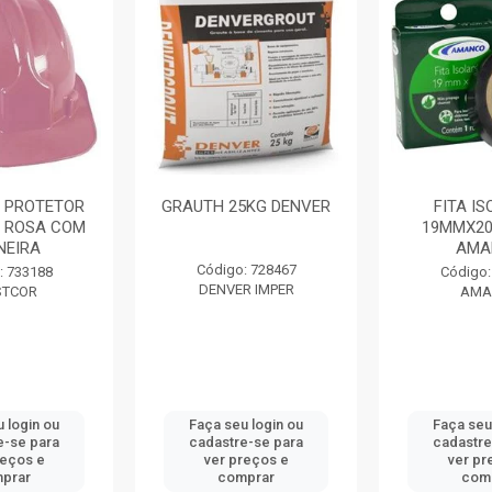
 PROTETOR
GRAUTH 25KG DENVER
FITA I
 ROSA COM
19MMX20
NEIRA
AMA
Código: 728467
: 733188
Código:
DENVER IMPER
STCOR
AMA
 login ou
Faça seu login ou
Faça seu
e-se para
cadastre-se para
cadastre
reços e
ver preços e
ver pr
prar
comprar
com