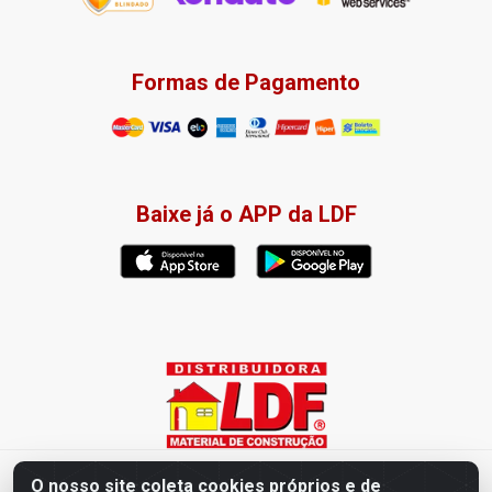
Formas de Pagamento
Baixe já o APP da LDF
Distribuidora LDF - Av. Presidente Tancredo Neves, 203 – Bairro
O nosso site coleta cookies próprios e de