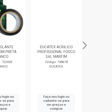
SOLANTE
EUCATEX ACRILICO
MASSA PAR
M PRETA
PROFISSIONAL FOSCO
400G BRAN
NCO
3,6L MARFIM
Código:
 722603
Código: 748618
DRY
NCO
EUCATEX
 login ou
Faça seu login ou
Faça seu 
-se para
cadastre-se para
cadastre
eços e
ver preços e
ver pr
prar
comprar
comp