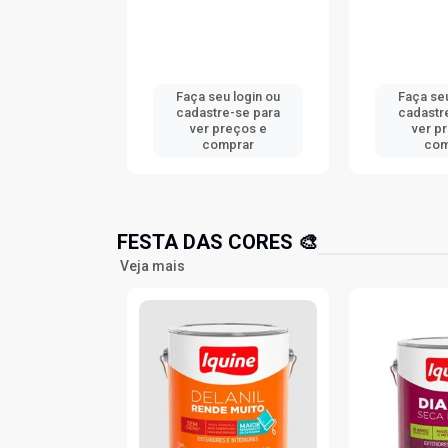
u login ou
Faça seu login ou
Faça seu
e-se para
cadastre-se para
cadastr
reços e
ver preços e
ver p
mprar
comprar
com
FESTA DAS CORES 🎨
Veja mais