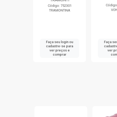
TRAMONTI
: 740046
Código
Código: 752301
ONTINA
VO
TRAMONTINA
u login ou
Faça seu login ou
Faça seu
e-se para
cadastre-se para
cadastr
reços e
ver preços e
ver p
mprar
comprar
com