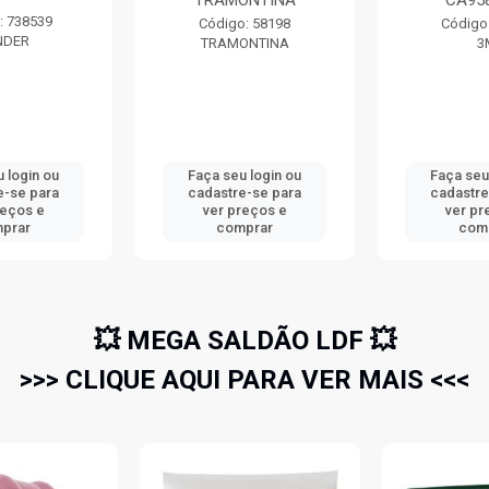
TRAMONTINA
CA95
: 738539
Código: 58198
Código
NDER
TRAMONTINA
3
 login ou
Faça seu login ou
Faça seu
e-se para
cadastre-se para
cadastre
reços e
ver preços e
ver pr
prar
comprar
com
💥 MEGA SALDÃO LDF 💥
>>> CLIQUE AQUI PARA VER MAIS <<<