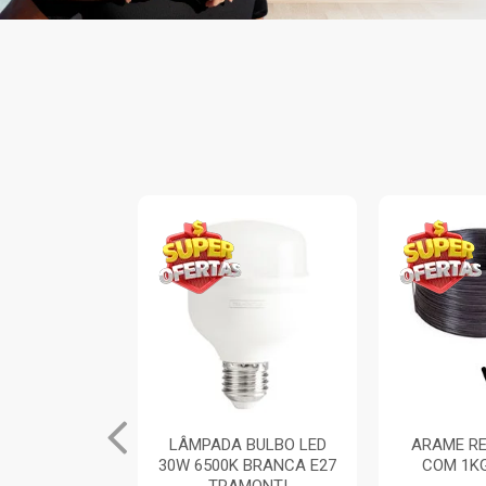
INA ARIA 1
LÂMPADA BULBO LED
ARAME RE
TOR SIMPLES
30W 6500K BRANCA E27
COM 1K