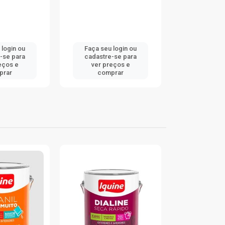
 login ou
Faça seu login ou
Faça seu 
-se para
cadastre-se para
cadastre
eços e
ver preços e
ver pr
prar
comprar
comp