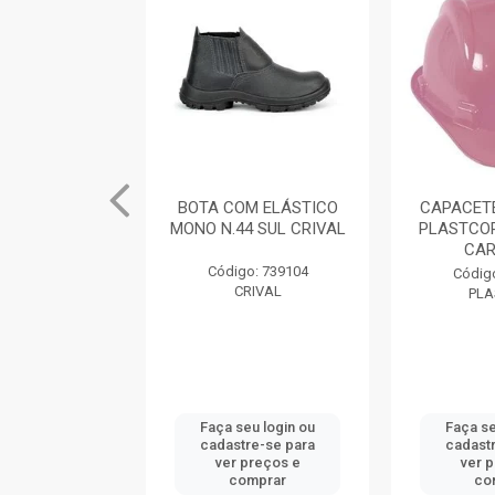
M ELÁSTICO
BOTA COM ELÁSTICO
CAPACETE
 SUL CRIVAL
MONO N.44 SUL CRIVAL
PLASTCOR
CAR
: 739101
Código: 739104
Código
IVAL
CRIVAL
PLA
u login ou
Faça seu login ou
Faça seu
e-se para
cadastre-se para
cadastr
reços e
ver preços e
ver p
mprar
comprar
com