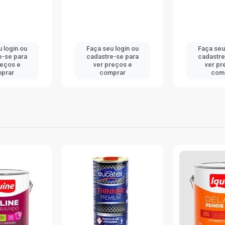
 login ou
Faça seu login ou
Faça seu
e-se para
cadastre-se para
cadastre
reços e
ver preços e
ver pr
prar
comprar
com