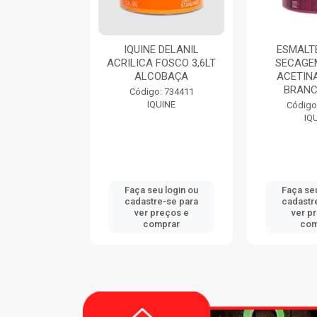
QUINE DELANIL
ESMALTE DIALINE
THIN
LICA FOSCO 3,6LT
SECAGEM RAPIDA
ALCOBAÇA
ACETINADO 3,6LT
BRANCO GELO
C
Código: 734411
IQUINE
Código: 724420
IQUINE
aça seu login ou
Faça seu login ou
Fa
adastre-se para
cadastre-se para
ca
ver preços e
ver preços e
comprar
comprar