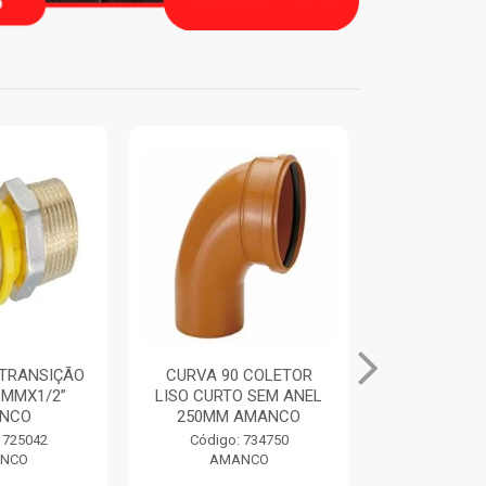
TRANSIÇÃO
CURVA 90 COLETOR
ANEL DE 
6MMX1/2”
LISO CURTO SEM ANEL
ORING CO
NCO
250MM AMANCO
250MM 
 725042
Código: 734750
Código:
NCO
AMANCO
AMA