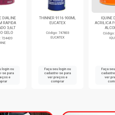
NER 9116 900ML
IQUINE DELANIL
ESM
EUCATEX
ACRILICA FOSCO 3,6LT
SE
ALCOBAÇA
ACE
B
ódigo: 747833
Código: 734411
EUCATEX
IQUINE
C
ça seu login ou
Faça seu login ou
Fa
dastre-se para
cadastre-se para
ca
ver preços e
ver preços e
comprar
comprar