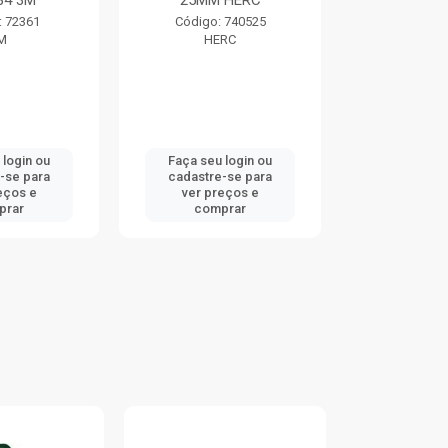
84 3M
25MM HERC
TRAMO
: 72361
Código: 740525
Código:
M
HERC
TRAMO
 login ou
Faça seu login ou
Faça seu 
-se para
cadastre-se para
cadastre
eços e
ver preços e
ver pr
prar
comprar
comp