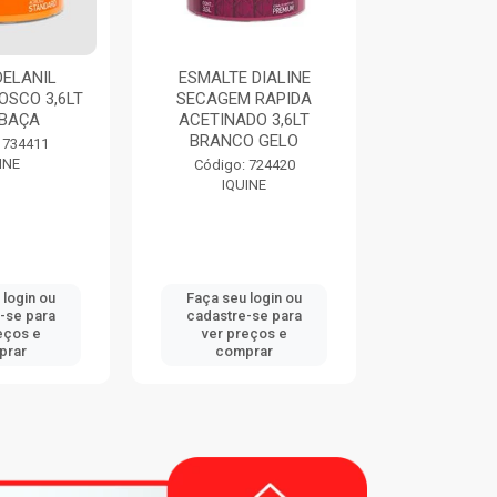
ALTE DIALINE
THINNER 9116 900ML
IQ
CAGEM RAPIDA
EUCATEX
ACRIL
TINADO 3,6LT
RANCO GELO
Código: 747833
Có
EUCATEX
ódigo: 724420
IQUINE
ça seu login ou
Faça seu login ou
Faç
dastre-se para
cadastre-se para
cad
ver preços e
ver preços e
v
comprar
comprar