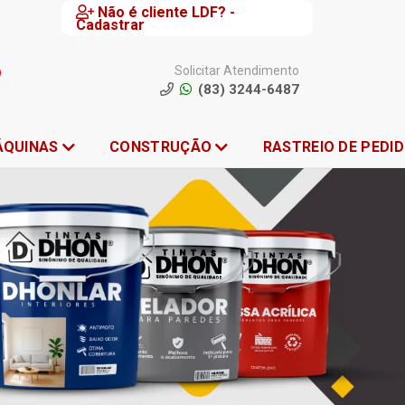
Não é cliente LDF? -
Cadastrar
Solicitar Atendimento
(83) 3244-6487
ÁQUINAS
CONSTRUÇÃO
RASTREIO DE PEDI