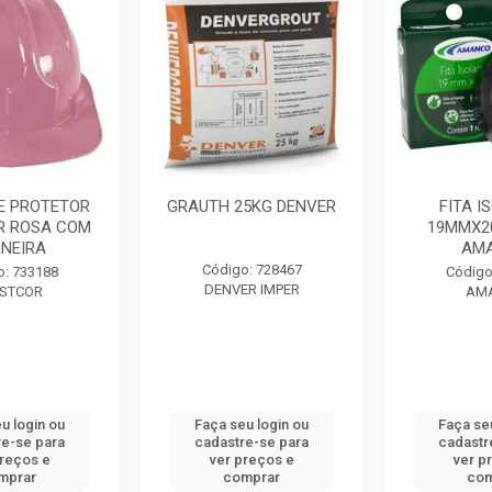
 PROTETOR
GRAUTH 25KG DENVER
FITA I
 ROSA COM
19MMX20
NEIRA
AMA
Código: 728467
: 733188
Código:
DENVER IMPER
STCOR
AMA
 login ou
Faça seu login ou
Faça seu
e-se para
cadastre-se para
cadastre
reços e
ver preços e
ver pr
prar
comprar
com