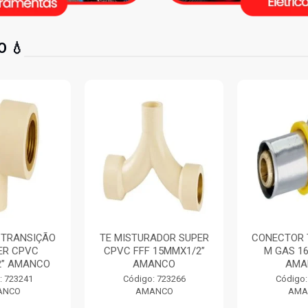
 💧
 TRANSIÇÃO
TE MISTURADOR SUPER
CONECTOR 
ER CPVC
CPVC FFF 15MMX1/2”
M GAS 1
2” AMANCO
AMANCO
AMA
: 723241
Código: 723266
Código:
ANCO
AMANCO
AMA