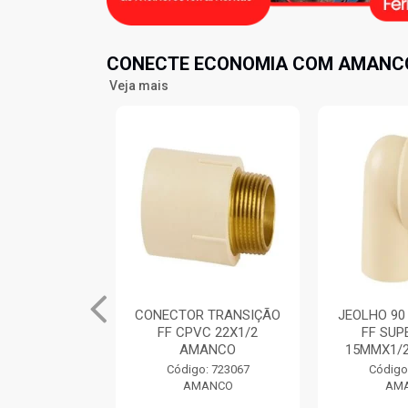
CONECTE ECONOMIA COM AMANCO
Veja mais
R SOLDAVEL
CONECTOR TRANSIÇÃO
JEOLHO 90
ORRACHA
FF CPVC 22X1/2
FF SUP
E CLICK
AMANCO
15MMX1/
.1/2̶...
Código: 723067
Código
AMANCO
AM
: 726483
ANCO