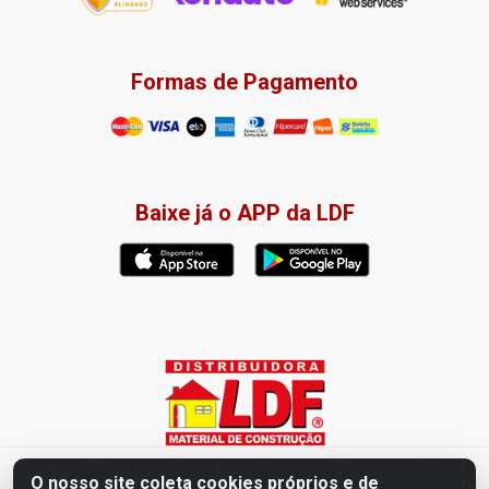
Formas de Pagamento
Baixe já o APP da LDF
Distribuidora LDF - Av. Presidente Tancredo Neves, 203 – Bairro
O nosso site coleta cookies próprios e de