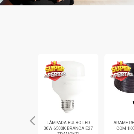
INA ARIA 1
LÂMPADA BULBO LED
ARAME RE
TOR SIMPLES
30W 6500K BRANCA E27
COM 1K