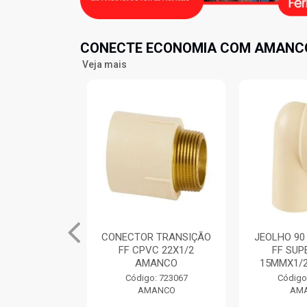
CONECTE ECONOMIA COM AMANCO
Veja mais
 TRANSIÇÃO
JEOLHO 90 TRANSIÇÃO
TE MISTU
VC 22X1/2
FF SUPER CPVC
CPVC FFF
ANCO
15MMX1/2” AMANCO
AM
o: 723067
Código: 723241
Código
ANCO
AMANCO
AM