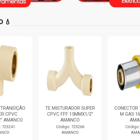
 💧
RADOR SUPER
CONECTOR TRANSIÇÃO
CURVA 9
 15MMX1/2”
M GAS 16MMX1/2”
LISO CURT
ANCO
AMANCO
250MM
: 723266
Código: 725042
Código
ANCO
AMANCO
AM