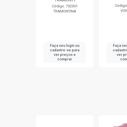
TRAMONTI
: 740046
Código
Código: 752301
ONTINA
VO
TRAMONTINA
u login ou
Faça seu login ou
Faça seu
e-se para
cadastre-se para
cadastr
reços e
ver preços e
ver p
mprar
comprar
com