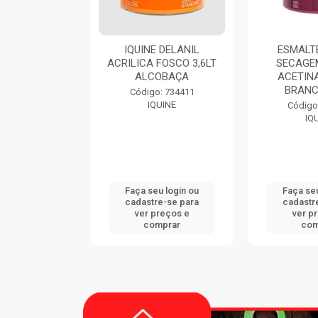
ML
IQUINE DELANIL
ESMALTE DIALINE
ACRILICA FOSCO 3,6LT
SECAGEM RAPIDA
ALCOBAÇA
ACETINADO 3,6LT
BRANCO GELO
Código: 734411
IQUINE
Código: 724420
IQUINE
Faça seu login ou
Faça seu login ou
cadastre-se para
cadastre-se para
ver preços e
ver preços e
comprar
comprar