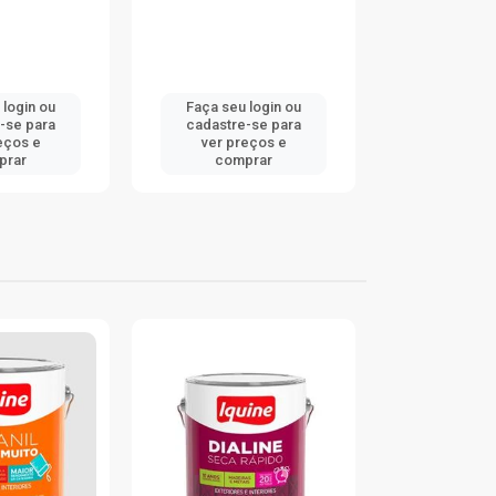
 login ou
Faça seu login ou
Faça seu 
e-se para
cadastre-se para
cadastre
reços e
ver preços e
ver pr
prar
comprar
com