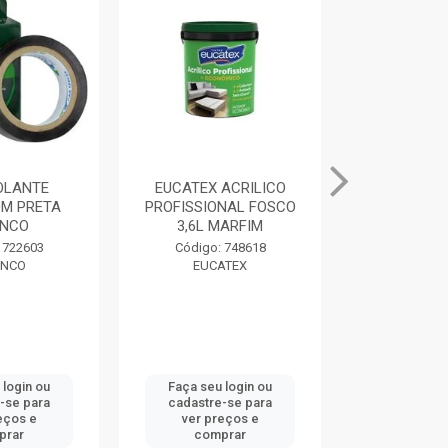
SOLANTE
EUCATEX ACRILICO
MASSA PAR
M PRETA
PROFISSIONAL FOSCO
400G BRAN
NCO
3,6L MARFIM
Código:
 722603
Código: 748618
DRY
NCO
EUCATEX
 login ou
Faça seu login ou
Faça seu 
-se para
cadastre-se para
cadastre
eços e
ver preços e
ver pr
prar
comprar
comp