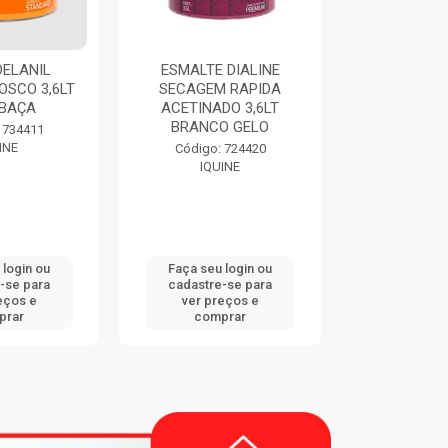
ESMALTE DIALINE
THINNER 9116 900M
LT
SECAGEM RAPIDA
EUCATEX
ACETINADO 3,6LT
BRANCO GELO
Código: 747833
EUCATEX
Código: 724420
IQUINE
Faça seu login ou
Faça seu login ou
cadastre-se para
cadastre-se para
ver preços e
ver preços e
comprar
comprar