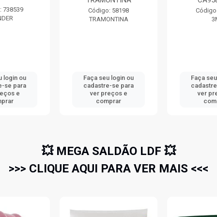
TRAMONTINA
CA95
: 738539
Código: 58198
Código
NDER
TRAMONTINA
3
 login ou
Faça seu login ou
Faça seu
e-se para
cadastre-se para
cadastre
reços e
ver preços e
ver pr
prar
comprar
com
💥 MEGA SALDÃO LDF 💥
>>> CLIQUE AQUI PARA VER MAIS <<<