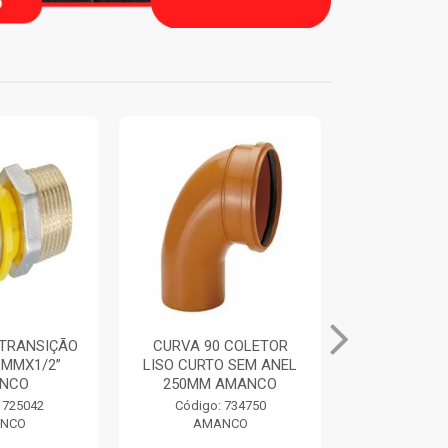
0 COLETOR
ANEL DE VEDACAO
TUBO BIA
O SEM ANEL
ORING COLETORES
100MM 6
 AMANCO
250MM AMANCO
AMA
: 734750
Código: 734769
Código:
ANCO
AMANCO
AMA