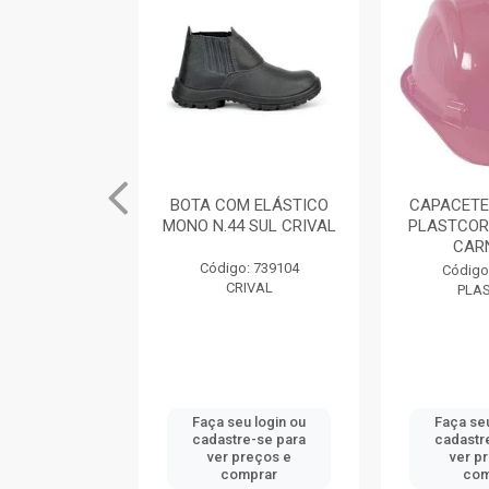
M ELÁSTICO
BOTA COM ELÁSTICO
CAPACETE
 SUL CRIVAL
MONO N.44 SUL CRIVAL
PLASTCOR
CAR
: 739101
Código: 739104
Código
IVAL
CRIVAL
PLA
u login ou
Faça seu login ou
Faça seu
e-se para
cadastre-se para
cadastr
reços e
ver preços e
ver p
mprar
comprar
com