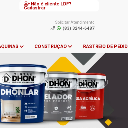
Não é cliente LDF? -
Cadastrar
Solicitar Atendimento
(83) 3244-6487
ÁQUINAS
CONSTRUÇÃO
RASTREIO DE PEDI