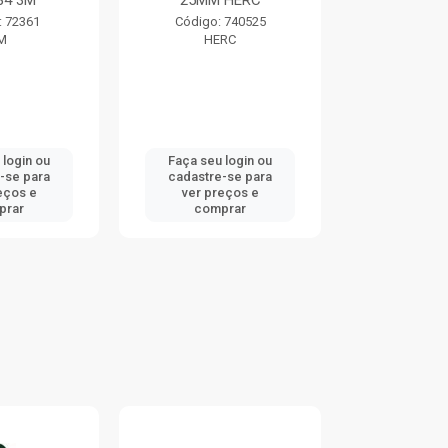
84 3M
25MM HERC
TRAMO
: 72361
Código: 740525
Código:
M
HERC
TRAMO
 login ou
Faça seu login ou
Faça seu 
-se para
cadastre-se para
cadastre
eços e
ver preços e
ver pr
prar
comprar
comp