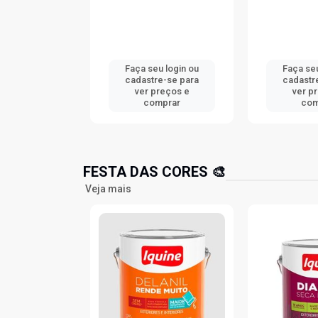
u login ou
Faça seu login ou
Faça se
re-se para
cadastre-se para
cadastr
preços e
ver preços e
ver p
mprar
comprar
co
FESTA DAS CORES 🎨
Veja mais