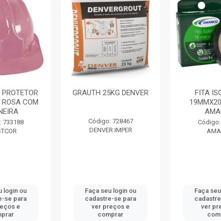
 PROTETOR
GRAUTH 25KG DENVER
FITA I
 ROSA COM
19MMX20
NEIRA
AMA
Código: 728467
: 733188
Código:
DENVER IMPER
STCOR
AMA
 login ou
Faça seu login ou
Faça seu
e-se para
cadastre-se para
cadastre
reços e
ver preços e
ver pr
prar
comprar
com