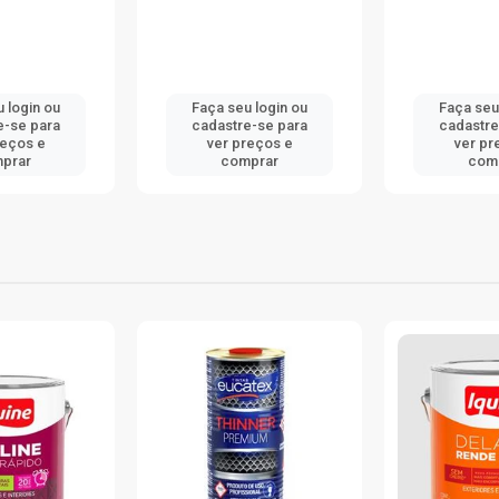
u login ou
Faça seu login ou
Faça seu
e-se para
cadastre-se para
cadastr
reços e
ver preços e
ver p
mprar
comprar
com