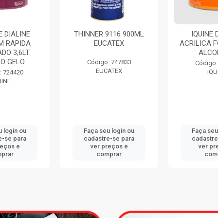
THINNER 9116 900ML
IQUINE DELANIL
EUCATEX
ACRILICA FOSCO 3,6
ALCOBAÇA
Código: 747833
Código: 734411
EUCATEX
IQUINE
Faça seu login ou
Faça seu login ou
cadastre-se para
cadastre-se para
ver preços e
ver preços e
comprar
comprar