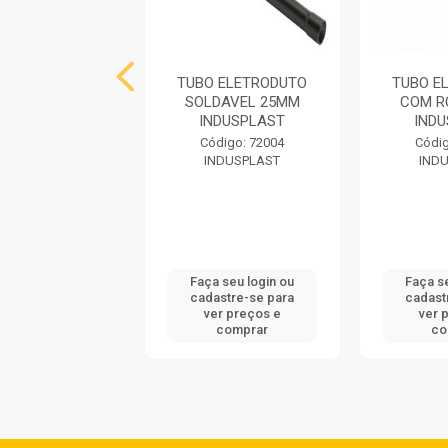
 ELETRODUTO
TUBO ELETRODUTO
TUBO E
DAVEL 20MM
SOLDAVEL 25MM
COM R
AMANCO
INDUSPLAST
IND
digo: 722989
Código: 72004
Códig
AMANCO
INDUSPLAST
IND
 seu login ou
Faça seu login ou
Faça s
astre-se para
cadastre-se para
cadast
er preços e
ver preços e
ver 
comprar
comprar
co