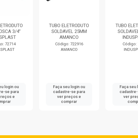
LETRODUTO
TUBO ELETRODUTO
TUBO ELE
OSCA 3/4”
SOLDAVEL 25MM
SOLDAVE
USPLAST
AMANCO
INDUS
o: 72714
Código: 722916
Código:
USPLAST
AMANCO
INDUSP
eu login ou
Faça seu login ou
Faça seu 
re-se para
cadastre-se para
cadastre-
preços e
ver preços e
ver pre
mprar
comprar
comp