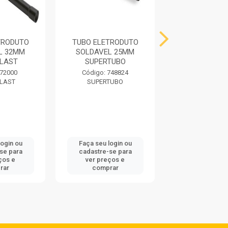
TRODUTO
TUBO ELETRODUTO
TUBO ELETR
L 32MM
SOLDAVEL 25MM
SOLDAVEL 
PLAST
SUPERTUBO
INDUSPLA
 72000
Código: 748824
Código: 72
LAST
SUPERTUBO
INDUSPLA
login ou
Faça seu login ou
Faça seu log
se para
cadastre-se para
cadastre-se
ços e
ver preços e
ver preços
rar
comprar
compra