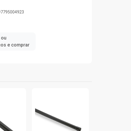
897795004923
 ou
ços e comprar