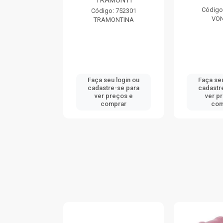
TRAMONTI
: 740046
Código
Código: 752301
ONTINA
VO
TRAMONTINA
u login ou
Faça seu login ou
Faça seu
e-se para
cadastre-se para
cadastr
reços e
ver preços e
ver p
mprar
comprar
com