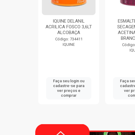
IQUINE DELANIL
ESMALTE DIALINE
ACRILICA FOSCO 3,6LT
SECAGEM RAPIDA
ALCOBAÇA
ACETINADO 3,6LT
BRANCO GELO
Código: 734411
IQUINE
Código: 724420
IQUINE
Faça seu login ou
Faça seu login ou
cadastre-se para
cadastre-se para
ver preços e
ver preços e
comprar
comprar