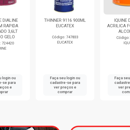
THINNER 9116 900ML
IQUINE DELANIL
EUCATEX
ACRILICA FOSCO 3,6LT
ALCOBAÇA
Código: 747833
Código: 734411
EUCATEX
IQUINE
Faça seu login ou
Faça seu login ou
cadastre-se para
cadastre-se para
ver preços e
ver preços e
comprar
comprar