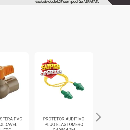
ESFERA PVC
PROTETOR AUDITIVO
ALICATE UN
OLDAVEL
PLUG ELASTOMERO
PRETO/A