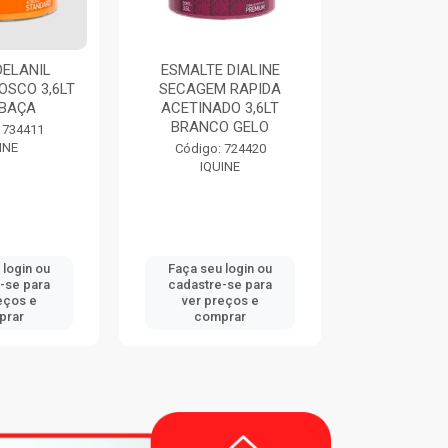
ESMALTE DIALINE
THINNER 9116 900ML
SECAGEM RAPIDA
EUCATEX
ACETINADO 3,6LT
BRANCO GELO
Código: 747833
EUCATEX
Código: 724420
IQUINE
Faça seu login ou
Faça seu login ou
cadastre-se para
cadastre-se para
ver preços e
ver preços e
comprar
comprar