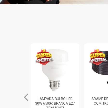
INA ARIA 1
LÂMPADA BULBO LED
ARAME RE
TOR SIMPLES
30W 6500K BRANCA E27
COM 1K