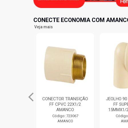
CONECTE ECONOMIA COM AMANCO
Veja mais
 TRANSIÇÃO
JEOLHO 90 TRANSIÇÃO
TE MISTUR
C 22X1/2
FF SUPER CPVC
CPVC FFF
ANCO
15MMX1/2” AMANCO
AM
o: 723067
Código: 723241
Código
ANCO
AMANCO
AM