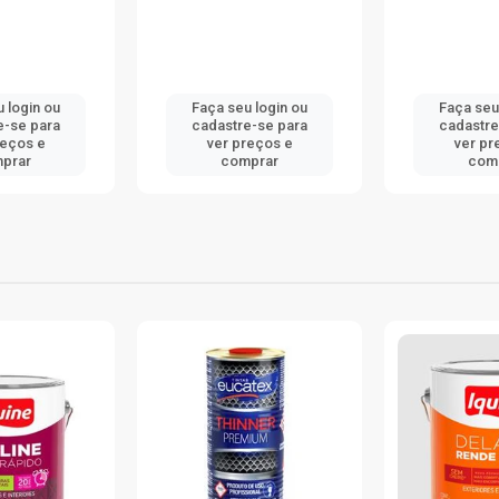
 login ou
Faça seu login ou
Faça seu
e-se para
cadastre-se para
cadastre
reços e
ver preços e
ver pr
prar
comprar
com