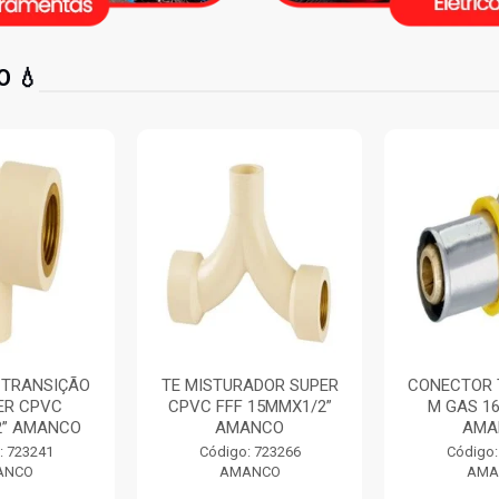
 💧
ADOR SUPER
CONECTOR TRANSIÇÃO
CURVA 90
 15MMX1/2”
M GAS 16MMX1/2”
LISO CURT
ANCO
AMANCO
250MM 
: 723266
Código: 725042
Código:
ANCO
AMANCO
AMA