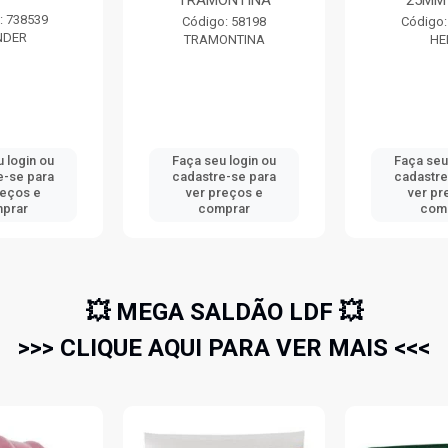
TRAMONTINA
25MM
: 738539
Código: 58198
Código:
NDER
TRAMONTINA
HE
 login ou
Faça seu login ou
Faça seu
e-se para
cadastre-se para
cadastre
reços e
ver preços e
ver pr
prar
comprar
com
💥 MEGA SALDÃO LDF 💥
>>> CLIQUE AQUI PARA VER MAIS <<<