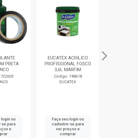
SOLANTE
EUCATEX ACRILICO
MASSA PAR
M PRETA
PROFISSIONAL FOSCO
400G BRAN
NCO
3,6L MARFIM
Código:
 722603
Código: 748618
DRY
NCO
EUCATEX
 login ou
Faça seu login ou
Faça seu 
-se para
cadastre-se para
cadastre
eços e
ver preços e
ver pr
prar
comprar
comp