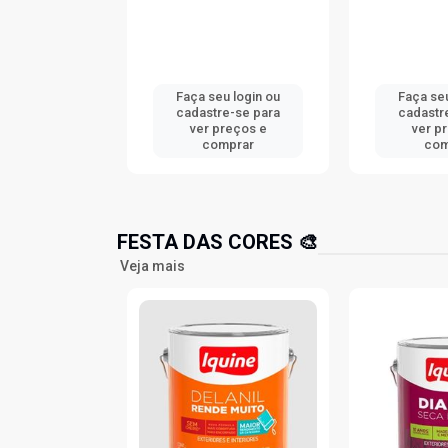
u login ou
Faça seu login ou
Faça seu
re-se para
cadastre-se para
cadastr
preços e
ver preços e
ver p
mprar
comprar
com
FESTA DAS CORES 🎨
Veja mais