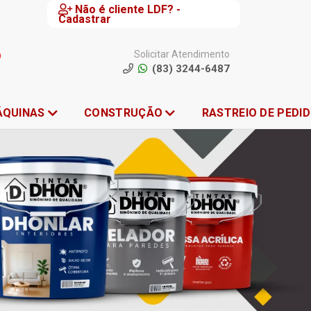
Não é cliente LDF? -
Cadastrar
Solicitar Atendimento
(83) 3244-6487
ÁQUINAS
CONSTRUÇÃO
RASTREIO DE PEDI