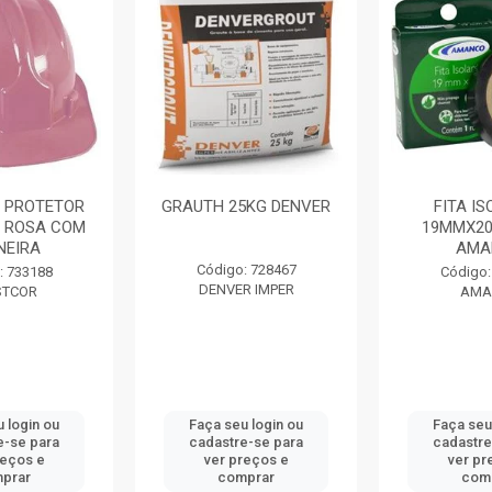
 PROTETOR
GRAUTH 25KG DENVER
FITA I
 ROSA COM
19MMX20
NEIRA
AMA
Código: 728467
: 733188
Código:
DENVER IMPER
STCOR
AMA
 login ou
Faça seu login ou
Faça seu
e-se para
cadastre-se para
cadastre
reços e
ver preços e
ver pr
prar
comprar
com