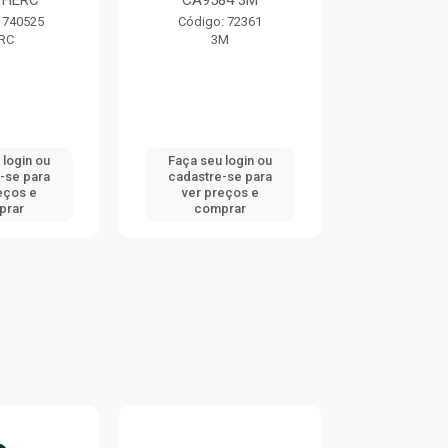
 HERC
CA9584 3M
TRAMO
 740525
Código: 72361
Código:
RC
3M
TRAMO
 login ou
Faça seu login ou
Faça seu 
-se para
cadastre-se para
cadastre
eços e
ver preços e
ver pr
prar
comprar
comp