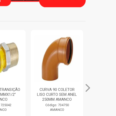
 COLETOR
ANEL DE VEDACAO
TUBO BIA
O SEM ANEL
ORING COLETORES
100MM 6M
AMANCO
250MM AMANCO
AMA
 734750
Código: 734769
Código:
NCO
AMANCO
AMA