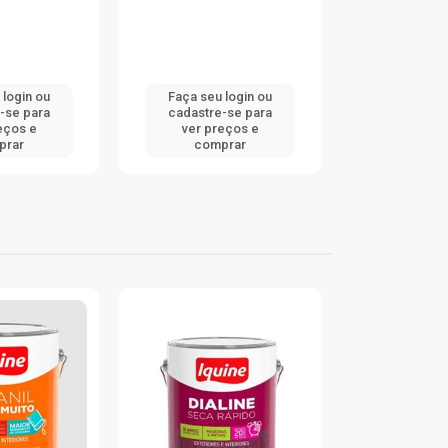
 login ou
Faça seu login ou
Faça seu 
-se para
cadastre-se para
cadastre
eços e
ver preços e
ver pr
prar
comprar
comp