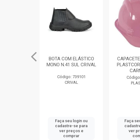
M ELÁSTICO
BOTA COM ELÁSTICO
CAPACETE
 SUL CRIVAL
MONO N.41 SUL CRIVAL
PLASTCOR
CAR
: 739104
Código: 739101
Código
IVAL
CRIVAL
PLA
u login ou
Faça seu login ou
Faça seu
e-se para
cadastre-se para
cadastr
reços e
ver preços e
ver p
mprar
comprar
com