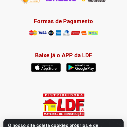
Formas de Pagamento
Baixe já o APP da LDF
Distribuidora LDF - Av. Presidente Tancredo Neves, 203 – Bairro
O nosso site coleta cookies próprios e de