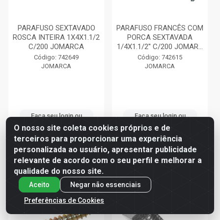
PARAFUSO SEXTAVADO
PARAFUSO FRANCÊS COM
ROSCA INTEIRA 1X4X1.1/2
PORCA SEXTAVADA
C/200 JOMARCA
1/4X1.1/2'' C/200 JOMAR...
Código: 742649
Código: 742615
JOMARCA
JOMARCA
Faça seu login ou
Faça seu login ou
cadastre-se para
cadastre-se para
O nosso site coleta cookies próprios e de
ver preços e
ver preços e
terceiros para proporcionar uma experiência
comprar
comprar
personalizada ao usuário, apresentar publicidade
relevante de acordo com o seu perfil e melhorar a
qualidade do nosso site.
Aceito
Negar não essenciais
Preferências de Cookies