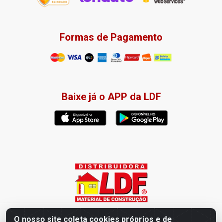
Formas de Pagamento
Baixe já o APP da LDF
Distribuidora LDF - Av. Presidente Tancredo Neves, 203 – Bairro
O nosso site coleta cookies próprios e de