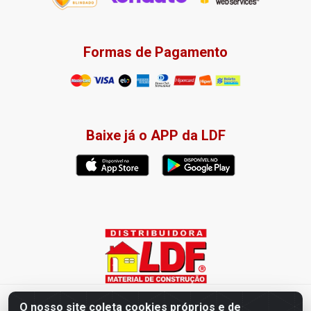
Formas de Pagamento
Baixe já o APP da LDF
Distribuidora LDF - Av. Presidente Tancredo Neves, 203 – Bairro
O nosso site coleta cookies próprios e de